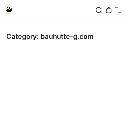
Skip
to
Category:
bauhutte-g.com
content