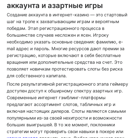
аккаунта и азартные игры
Создание аккаунта в интернет-казино — это стартовый
шаг на тропе к захватывающим играм и вероятным
победам. Этап регистрационного процесса в
большинстве случаев несложен и ясен. Игроку
необходимо указать основные сведения: фамилию, e-
mail адрес и пароль. Многие ресурсов дают премии за
регистрацию, которые включают в себя бесплатные
вращения или дополнительные средства на счет. Это
позволяет новичкам протестировать слоты без риска
для собственного капитала.
После результативной регистрационного этапа геймеру
доступен доступ к обширному спектру азартных игр.
Современные интернет гэмблинг-платформы
предлагают ассортимент слотов, табличных игр и
включая настоящих дилеров. Слоты являются самыми
популярными из-за своей нехитрости и возможности
больших выигрышей. В то же момент, поклонники
стратегии могут проверить свои навыки в покере или