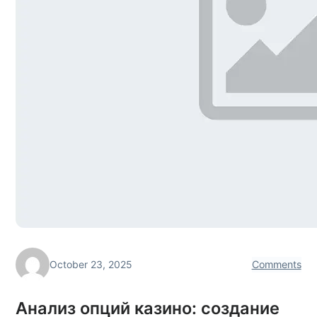
October 23, 2025
Comments
Анализ опций казино: создание