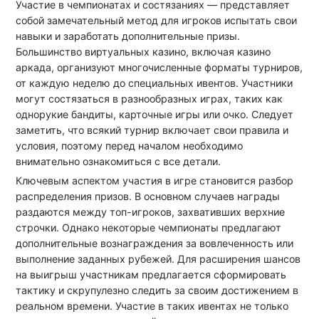
Участие в чемпионатах и состязаниях — представляет
собой замечательный метод для игроков испытать свои
навыки и заработать дополнительные призы.
Большинство виртуальных казино, включая казино
аркада, организуют многочисленные форматы турниров,
от каждую неделю до специальных ивентов. Участники
могут состязаться в разнообразных играх, таких как
однорукие бандиты, карточные игры или очко. Следует
заметить, что всякий турнир включает свои правила и
условия, поэтому перед началом необходимо
внимательно ознакомиться с все детали.
Ключевым аспектом участия в игре становится разбор
распределения призов. В основном случаев награды
раздаются между топ-игроков, захвативших верхние
строчки. Однако некоторые чемпионаты предлагают
дополнительные вознаграждения за вовлеченность или
выполнение заданных рубежей. Для расширения шансов
на выигрыш участникам предлагается сформировать
тактику и скрупулезно следить за своим достижением в
реальном времени. Участие в таких ивентах не только