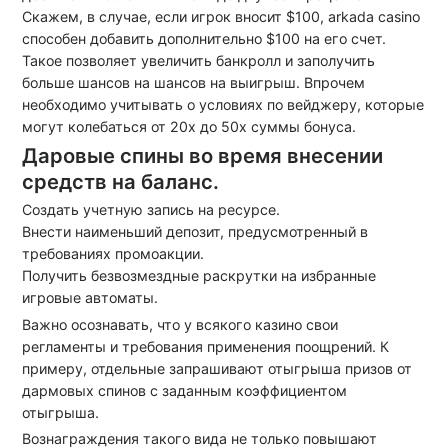
Скажем, в случае, если игрок вносит $100, arkada casino
способен добавить дополнительно $100 на его счет.
Такое позволяет увеличить банкролл и заполучить
больше шансов на шансов на выигрыш. Впрочем
необходимо учитывать о условиях по вейджеру, которые
могут колебаться от 20x до 50x суммы бонуса.
Даровые спины во время внесении
средств на баланс.
Создать учетную запись на ресурсе.
Внести наименьший депозит, предусмотренный в
требованиях промоакции.
Получить безвозмездные раскрутки на избранные
игровые автоматы.
Важно осознавать, что у всякого казино свои
регламенты и требования применения поощрений. К
примеру, отдельные запрашивают отыгрыша призов от
дармовых спинов с заданным коэффициентом
отыгрыша.
Вознаграждения такого вида не только повышают