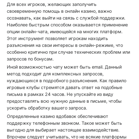
Для всех игроков, желающих заполучить
своевременную помощь в онлайн казино, важно
осознавать, как выйти на связь с службой поддержки.
Наиболее быстрым способом оказывается применение
опции онлайн-чата, имеющейся на многих платформ.
Этот инструмент позволяет игрокам находить
разъяснения на свои интересы в онлайн-режиме, что
особенно критично при случае технических проблем или
запросов по бонусам.
Иной возможностью чату может быть email. Данный
метод подходит для комплексных запросов,
нуждающихся в подробного разъяснения. Как правило
игровые клубы стремятся давать ответ на подобные
письма в рамках 24 часов. Не упускайте из виду
предоставлять всю нужную данные в письме, чтобы
ускорить обработку вашего запроса.
Определенные казино вдобавок обеспечивают
поддержку телефонным звонком. Такое может быть
выгодно для выбирает настоящее взаимодействие.
Впрочем следует учитывать, что не всякие платформы