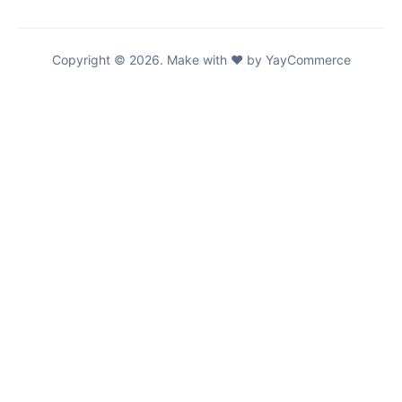
Copyright © 2026. Make with ♥ by YayCommerce