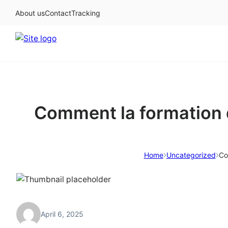
About us
Contact
Tracking
Skip
to
content
Comment la formation d
Home
Uncategorized
Co
April 6, 2025