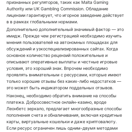
признанных регуляторов, таких как Malta Gaming
Authority или UK Gambling Commission. Обладание
лицензии гарантирует, что игорное заведение действует
в в рамках глобальными нормами.
Дополнительно дополнительный значимый фактор — это
имидж. Прежде чем регистрацией необходимо изучить
мнения пользователей на автономных площадках для
обсуждений и узкоспециализированных сайтах. Когда
основное количество рецензий положительные и
описывают оперативные выплаты и честные игровые
условия, это хороший знак. Впрочем необходимо
проявлять внимательным с ресурсами, которые имеют
только хорошие отзывы без каких-либо недостатков —
это может быть индикатором поддельных отзывов.
Наконец, необходимо обратить внимание на способы
платежа. Добросовестное онлайн-казино, вроде
Леонбетс зеркало, предлагает многообразные способы
пополнения счета и обналичивания, включая кредитные
карты, виртуальные кошельки и даже криптовалюту.
Если ресурс ограничен лишь одним-двумя методами