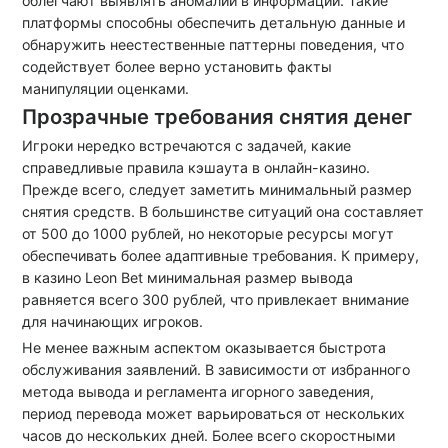
облегчают выявлять аномалии в информации. Такие
платформы способны обеспечить детальную данные и
обнаружить неестественные паттерны поведения, что
содействует более верно установить факты
манипуляции оценками.
Прозрачные требования снятия денег
Игроки нередко встречаются с задачей, какие
справедливые правила кэшаута в онлайн-казино.
Прежде всего, следует заметить минимальный размер
снятия средств. В большинстве ситуаций она составляет
от 500 до 1000 рублей, но некоторые ресурсы могут
обеспечивать более адаптивные требования. К примеру,
в казино Leon Bet минимальная размер вывода
равняется всего 300 рублей, что привлекает внимание
для начинающих игроков.
Не менее важным аспектом оказывается быстрота
обслуживания заявлений. В зависимости от избранного
метода вывода и регламента игорного заведения,
период перевода может варьироваться от нескольких
часов до нескольких дней. Более всего скоростными