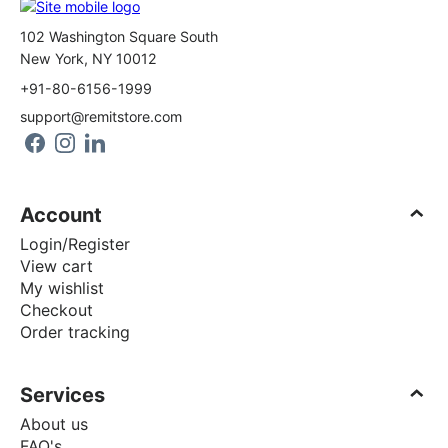
102 Washington Square South
New York, NY 10012
+91-80-6156-1999
support@remitstore.com
Account
Login/Register
View cart
My wishlist
Checkout
Order tracking
Services
About us
FAQ's