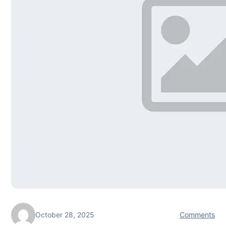
October 28, 2025
Comments