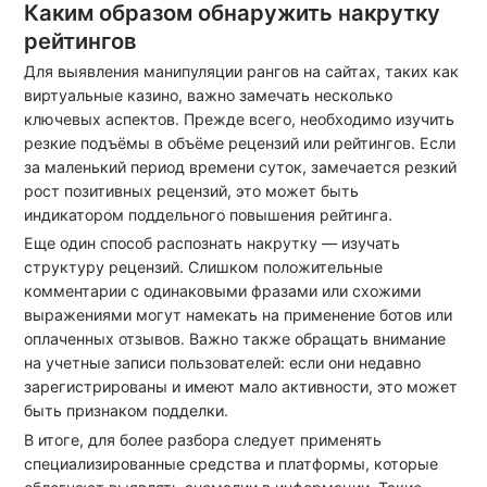
Каким образом обнаружить накрутку
рейтингов
Для выявления манипуляции рангов на сайтах, таких как
виртуальные казино, важно замечать несколько
ключевых аспектов. Прежде всего, необходимо изучить
резкие подъёмы в объёме рецензий или рейтингов. Если
за маленький период времени суток, замечается резкий
рост позитивных рецензий, это может быть
индикатором поддельного повышения рейтинга.
Еще один способ распознать накрутку — изучать
структуру рецензий. Слишком положительные
комментарии с одинаковыми фразами или схожими
выражениями могут намекать на применение ботов или
оплаченных отзывов. Важно также обращать внимание
на учетные записи пользователей: если они недавно
зарегистрированы и имеют мало активности, это может
быть признаком подделки.
В итоге, для более разбора следует применять
специализированные средства и платформы, которые