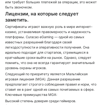
или требует больших платежей за операции, это может
быть звоночком.
Лицензии, на которые следует
заметить.
Сертификаты играют важную роль в мире интернет-
казино, устанавливая правомерность и надежность
платформы. Curacao eGaming — одной из самых
известных разрешений благодаря своей
легкодоступности и оперативности получения. Она
идеально подходит для стартапов, стремящихся в
кратчайшие сроки выйти на рынок. Однако, следует
помнить, что она не всегда гарантирует значительный
уровень охраны игроков.
Следующий по приоритету является Мальтийская
игровая лицензия (MGA). Данная разрешение
предполагает строгого соблюдения правил и норм, что
ставит ее в ранг одной из самых почитаемых в сфере.
Ключевые преимущества MGA:
Высокий степень доверия среди геймеров.