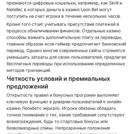
признаются цифровые кошельки, например, как Skrill и
Neteller, в которых деньги в казино Leon Bet могут
поступить на счет игрока в течение нескольких часов.
Кроме того стоит учитывать присутствие платежей в
процессе обналичивании финансов. Отдельные казино
способны взимать дополнительную плату за переводы,
главным образом если геймер предпочитает банковский
перевод. Однако многие современные сайты стремятся
уменьшить затраты для своих пользователей, предлагая
бесплатные переводы при использовании определенных
методов транзакций.
Четкость условий и премиальных
предложений
Открытость правил и бонусных программ выполняет
ключевую функцию в доверии пользователей к онлайн
казино Леонбетс зеркало. Игроки обязаны обладать
точное понимание о тех, какие требования сопутствуют
вознаграждения, будь то стартовые бонусы или
безвозмездные спины. Непрозрачные положения