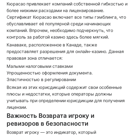
Кюрасао привлекает компаний собственной гибкостью и
более низкими расходами на лицензирование.
Сертификат Кюрасао включает все типы гэмблинга, что
обуславливает её популярной среди начинающих
компаний. Впрочем, необходимо подчеркнуть, что
контроль за работой казино здесь более мягкий.
Канаваке, расположенное в Канаде, также
предоставляет разрешения для онлайн-казино. Данная
правовая зона отличается:
Малыми налоговыми ставками
Упрощенностью оформления документа.
Эластичностью в регулировании
Всякая из этих юрисдикций содержит свои особенные
плюсы и недостатки, которые операторы должны
учитывать при определении юрисдикции для получения
лицензии.
Важность Возврата игроку и
ревизоров в безопасности
Возврат игроку — это индикатор, который