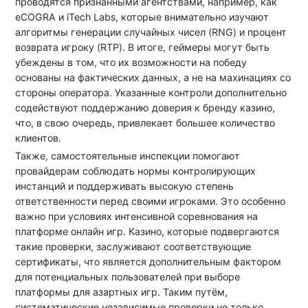
проводятся признанными агентствами, например, как
eCOGRA и iTech Labs, которые внимательно изучают
алгоритмы генерации случайных чисел (RNG) и процент
возврата игроку (RTP). В итоге, геймеры могут быть
убеждены в том, что их возможности на победу
основаны на фактических данных, а не на махинациях со
стороны оператора. Указанные контроли дополнительно
содействуют поддержанию доверия к бренду казино,
что, в свою очередь, привлекает большее количество
клиентов.
Также, самостоятельные инспекции помогают
провайдерам соблюдать нормы контролирующих
инстанций и поддерживать высокую степень
ответственности перед своими игроками. Это особенно
важно при условиях интенсивной соревнования на
платформе онлайн игр. Казино, которые подвергаются
такие проверки, заслуживают соответствующие
сертификаты, что является дополнительным фактором
для потенциальных пользователей при выборе
платформы для азартных игр. Таким путём,
систематические независимые проверки не только