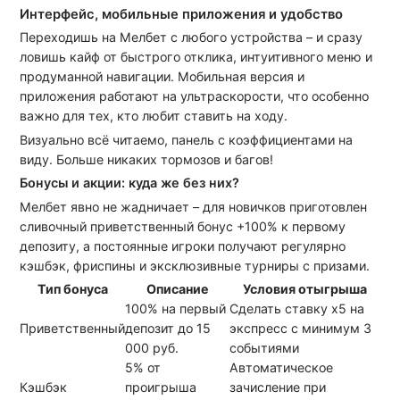
Интерфейс, мобильные приложения и удобство
Переходишь на Мелбет с любого устройства – и сразу
ловишь кайф от быстрого отклика, интуитивного меню и
продуманной навигации. Мобильная версия и
приложения работают на ультраскорости, что особенно
важно для тех, кто любит ставить на ходу.
Визуально всё читаемо, панель с коэффициентами на
виду. Больше никаких тормозов и багов!
Бонусы и акции: куда же без них?
Мелбет явно не жадничает – для новичков приготовлен
сливочный приветственный бонус +100% к первому
депозиту, а постоянные игроки получают регулярно
кэшбэк, фриспины и эксклюзивные турниры с призами.
Тип бонуса
Описание
Условия отыгрыша
100% на первый
Сделать ставку x5 на
Приветственный
депозит до 15
экспресс с минимум 3
000 руб.
событиями
5% от
Автоматическое
Кэшбэк
проигрыша
зачисление при