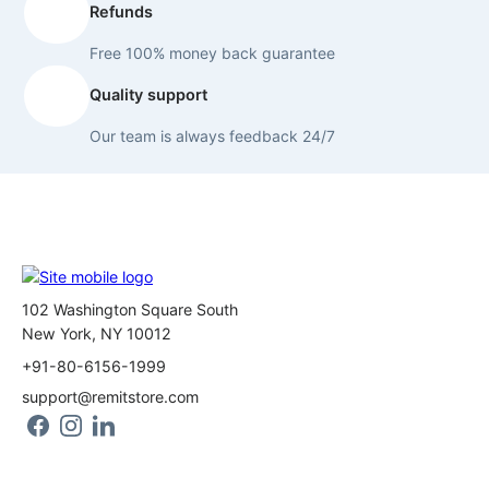
Refunds
Free 100% money back guarantee
Quality support
Our team is always feedback 24/7
102 Washington Square South
New York, NY 10012
+91-80-6156-1999
support@remitstore.com