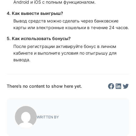
Android и iOS с полным функционалом.
4. Как вывести выигрыш?
Вывод средств можно сделать через банковские
карты или электронные кошельки в течение 24 часов.
5. Как использовать бонусы?
После регистрации активируйте бонус в личном
кабинете и выполните условия по отыгрышу для
вывода.
Facebo
Linked
Twit
There’s no content to show here yet.
WRITTEN BY