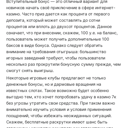
Вступительный бонус — это отличный вариант для
новичков начать своё приключение в сфере интернет-
казино. Часто приз дается как процента от первого
депозита, который может составлять до сотни
процентов или вплоть до двухсот процентов. Данное
означает, что при внесении, скажем, 100 у.е. на баланс,
пользователь может получить дополнительные 100
баксов в виде бонуса. Однако следует обратить
внимание на требования отыгрыша: большинство
игорных заведений требуют, чтобы пользователи
несколько раз прокрутили бонусную сумму прежде, чем
смогут снять выигрыш.
Некоторые игровые клубы предлагают не только
денежные бонусы, но и дармовые вращения на
известных слотах. Такое возможно будет особенно
выгодно тем, кто хочет попробовать удачу в казино 7к
без угрозы утратить свои средства. При таком важно
внимательно изучить условия и условия применения
поощрений, чтобы избежать неожиданных ситуаций.
Скажем, бесплатные раскрутки имеют шанс быть