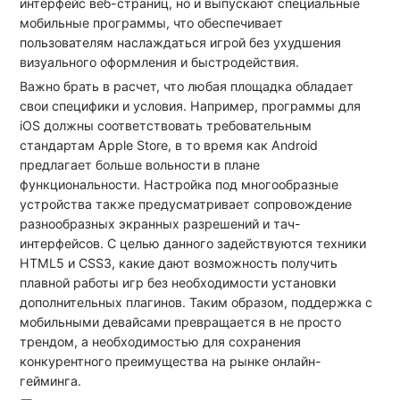
интерфейс веб-страниц, но и выпускают специальные
мобильные программы, что обеспечивает
пользователям наслаждаться игрой без ухудшения
визуального оформления и быстродействия.
Важно брать в расчет, что любая площадка обладает
свои специфики и условия. Например, программы для
iOS должны соответствовать требовательным
стандартам Apple Store, в то время как Android
предлагает больше вольности в плане
функциональности. Настройка под многообразные
устройства также предусматривает сопровождение
разнообразных экранных разрешений и тач-
интерфейсов. С целью данного задействуются техники
HTML5 и CSS3, какие дают возможность получить
плавной работы игр без необходимости установки
дополнительных плагинов. Таким образом, поддержка с
мобильными девайсами превращается в не просто
трендом, а необходимостью для сохранения
конкурентного преимущества на рынке онлайн-
гейминга.