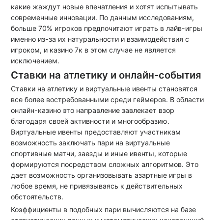
какие жаждут новые впечатления и хотят испытывать
современные инновации. По данным исследованиям,
больше 70% игроков предпочитают играть в лайв-игры
именно из-за их натуральности и взаимодействия с
игроком, и казино 7к в этом случае не является
исключением.
Ставки на атлетику и онлайн-события
Ставки на атлетику и виртуальные ивенты становятся
все более востребованными среди геймеров. В области
онлайн-казино это направление завлекает взор
благодаря своей активности и многообразию.
Виртуальные ивенты предоставляют участникам
возможность заключать пари на виртуальные
спортивные матчи, заезды и иные ивенты, которые
формируются посредством сложных алгоритмов. Это
дает возможность организовывать азартные игры в
любое время, не привязываясь к действительных
обстоятельств.
Коэффициенты в подобных пари вычисляются на базе