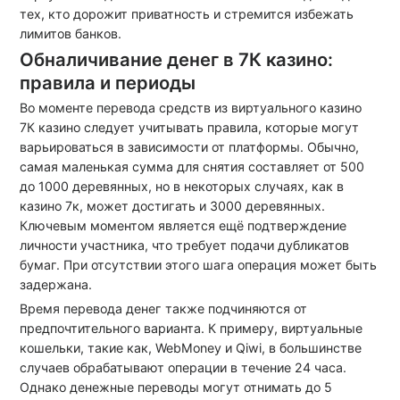
тех, кто дорожит приватность и стремится избежать
лимитов банков.
Обналичивание денег в 7К казино:
правила и периоды
Во моменте перевода средств из виртуального казино
7К казино следует учитывать правила, которые могут
варьироваться в зависимости от платформы. Обычно,
самая маленькая сумма для снятия составляет от 500
до 1000 деревянных, но в некоторых случаях, как в
казино 7к, может достигать и 3000 деревянных.
Ключевым моментом является ещё подтверждение
личности участника, что требует подачи дубликатов
бумаг. При отсутствии этого шагa операция может быть
задержана.
Время перевода денег также подчиняются от
предпочтительного варианта. К примеру, виртуальные
кошельки, такие как, WebMoney и Qiwi, в большинстве
случаев обрабатывают операции в течение 24 часа.
Однако денежные переводы могут отнимать до 5