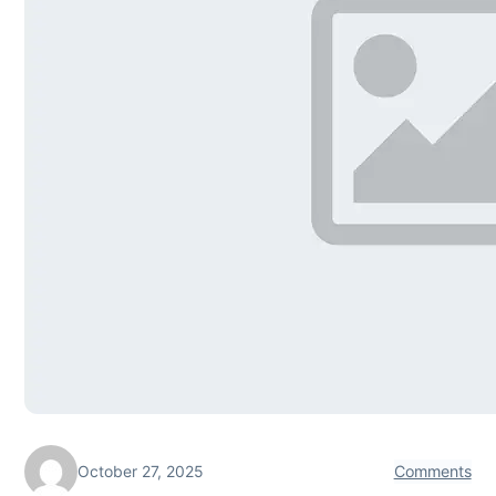
October 27, 2025
Comments