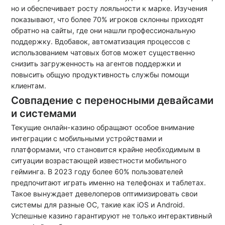
но и обеспечивает росту лояльности к марке. Изучения
показывают, что более 70% игроков склонны приходят
обратно на сайты, где они нашли профессиональную
поддержку. Вдобавок, автоматизация процессов с
использованием чатовых ботов может существенно
снизить загруженность на агентов поддержки и
повысить общую продуктивность службы помощи
клиентам.
Совпадение с переносными девайсами
и системами
Текущие онлайн-казино обращают особое внимание
интеграции с мобильными устройствами и
платформами, что становится крайне необходимым в
ситуации возрастающей известности мобильного
гейминга. В 2023 году более 60% пользователей
предпочитают играть именно на телефонах и таблетах.
Такое вынуждает девелоперов оптимизировать свои
системы для разные ОС, такие как iOS и Android.
Успешные казино гарантируют не только интерактивный