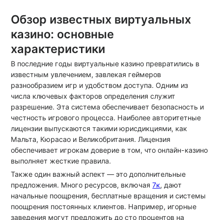
Обзор известных виртуальных
казино: основные
характеристики
В последние годы виртуальные казино превратились в
известным увлечением, завлекая геймеров
разнообразием игр и удобством доступа. Одним из
числа ключевых факторов определения служит
разрешение. Эта система обеспечивает безопасность и
честность игрового процесса. Наиболее авторитетные
лицензии выпускаются такими юрисдикциями, как
Мальта, Кюрасао и Великобритания. Лицензия
обеспечивает игрокам доверие в том, что онлайн-казино
выполняет жесткие правила.
Также один важный аспект — это дополнительные
предложения. Много ресурсов, включая
7к
, дают
начальные поощрения, бесплатные вращения и системы
поощрения постоянных клиентов. Например, игорные
заведения могут предложить до сто процентов на