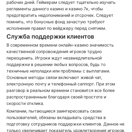
рабочих дней. Геймерам следует тщательно изучать
регламенты данного казино и казино 7к, чтобы
предотвратить недопониманий и отсрочек. Следует
помнить, что бонусные фонд зачастую требуют
исполнения правил по вейджеру перед снятием.
Служба поддержки клиентов
В современном времени онлайн-казино значимость
качественной сопровождения игроков трудно
переоценить. Игроки ждут незамедлительной
поддержки в решении любых вопросов, будь то
техничные неполадки или проблемы с выплатами.
Основные методы связи включают живой чат,
электронную почту и телефонный саппорт. При этом
разговор в реальном времени становится все более
распространенным благодаря своей простоте и
скорости отклика.
Компании, пытающиеся заинтересовать своих
пользователей, обязаны вкладывать средства в
подготовку сотрудников поддержки клиентов. Данное не
только увеличивает показатель удовлетворения игроков,