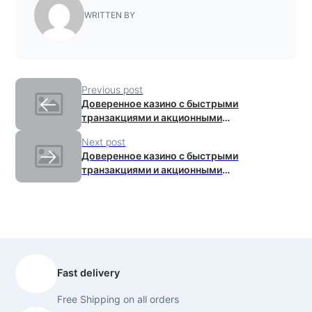
WRITTEN BY
Previous post
←
Доверенное казино с быстрыми
транзакциями и акционными
оферами
Next post
→
Доверенное казино с быстрыми
транзакциями и акционными
оферами
Fast delivery
Free Shipping on all orders