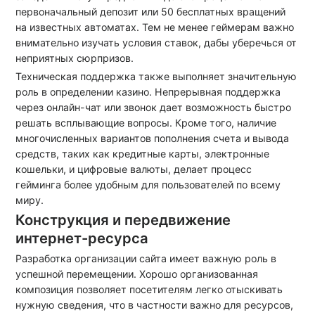
первоначальный депозит или 50 бесплатных вращений
на известных автоматах. Тем не менее геймерам важно
внимательно изучать условия ставок, дабы уберечься от
неприятных сюрпризов.
Техническая поддержка также выполняет значительную
роль в определении казино. Непрерывная поддержка
через онлайн-чат или звонок дает возможность быстро
решать всплывающие вопросы. Кроме того, наличие
многочисленных вариантов пополнения счета и вывода
средств, таких как кредитные карты, электронные
кошельки, и цифровые валюты, делает процесс
гейминга более удобным для пользователей по всему
миру.
Конструкция и передвижение
интернет-ресурса
Разработка организации сайта имеет важную роль в
успешной перемещении. Хорошо организованная
композиция позволяет посетителям легко отыскивать
нужную сведения, что в частности важно для ресурсов,