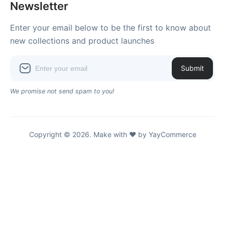
Newsletter
Enter your email below to be the first to know about
new collections and product launches
Submit
We promise not send spam to you!
Copyright © 2026. Make with ♥ by YayCommerce