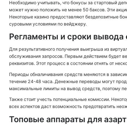
Необходимо учитывать, что бонусы за стартовый деп
может нужно положить не менее 50 баксов. Эти акци
Некоторые казино предоставляют бездепозитные бонус
суровыми условиями по вейджеру.
Регламенты и сроки вывода 
Для результативного получения выигрыша из виртуа
обслуживания запросов. Первым действием будет в
реквизитов. Этот процесс в состоянии отнять от неск
Периоды обналичивания средств меняются в зависим
течение 24-48 часа. Денежные переводы могут продо
максимальные лимиты на вывод средств, поэтому пе
Также стоит учесть потенциальные комиссии. Некото
всех аспектов даст возможность предотвратить нео
Топовые аппараты для азарт