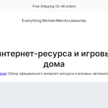
Free Shipping On All orders
Everything
Women
Men
Accessories
нтернет-ресурса и игров
дома
ized
Обзор официального интернет-ресурса и игровых автомато