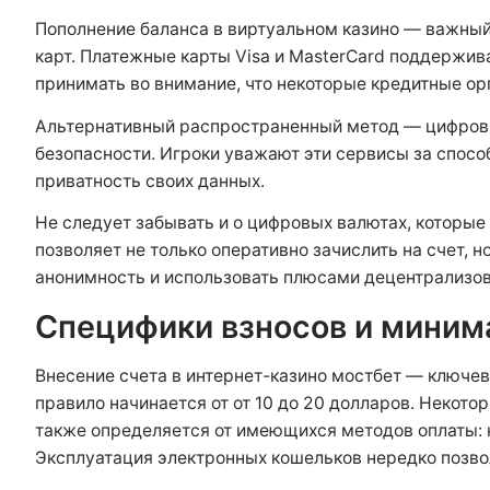
Пополнение баланса в виртуальном казино — важны
карт. Платежные карты Visa и MasterCard поддержив
принимать во внимание, что некоторые кредитные ор
Альтернативный распространенный метод — цифровые 
безопасности. Игроки уважают эти сервисы за способ
приватность своих данных.
Не следует забывать и о цифровых валютах, которые
позволяет не только оперативно зачислить на счет, 
анонимность и использовать плюсами децентрализо
Специфики взносов и миним
Внесение счета в интернет-казино мостбет — ключев
правило начинается от от 10 до 20 долларов. Некото
также определяется от имеющихся методов оплаты: 
Эксплуатация электронных кошельков нередко позво