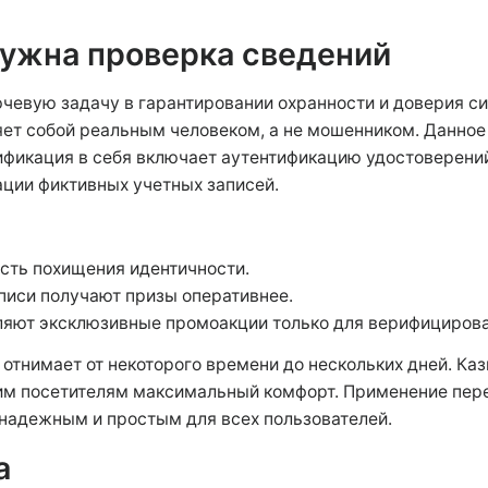
нужна проверка сведений
чевую задачу в гарантировании охранности и доверия с
ляет собой реальным человеком, а не мошенником. Данное
ификация в себя включает аутентификацию удостоверений
ации фиктивных учетных записей.
сть похищения идентичности.
писи получают призы оперативнее.
ляют эксклюзивные промоакции только для верифицирова
отнимает от некоторого времени до нескольких дней. Ка
им посетителям максимальный комфорт. Применение пере
 надежным и простым для всех пользователей.
а