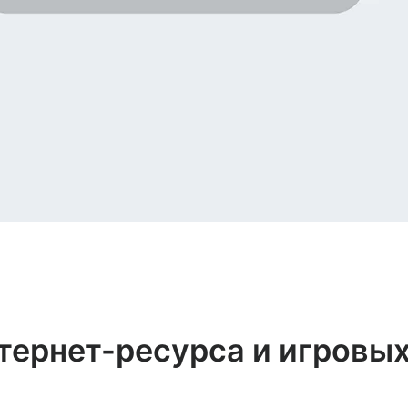
тернет-ресурса и игровых