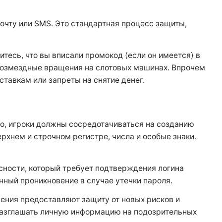
очту или SMS. Это стандартная процесс защиты,
тесь, что вы вписали промокод (если он имеется) в
звозмездные вращения на слотовых машинах. Впрочем
ставкам или запреты на снятие денег.
но, игроки должны сосредотачиваться на созданию
хнем и строчном регистре, числа и особые знаки.
сности, который требует подтверждения логина
нный проникновение в случае утечки пароля.
ения предоставляют защиту от новых рисков и
разглашать личную информацию на подозрительных