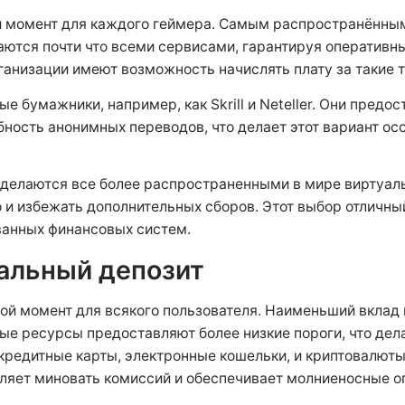
й момент для каждого геймера. Самым распространённым
аются почти что всеми сервисами, гарантируя оператив
ганизации имеют возможность начислять плату за такие 
бумажники, например, как Skrill и Neteller. Они пред
ность анонимных переводов, что делает этот вариант осо
 делаются все более распространенными в мире виртуальн
но и избежать дополнительных сборов. Этот выбор отличны
ванных финансовых систем.
альный депозит
ой момент для всякого пользователя. Наименьший вклад 
рые ресурсы предоставляют более низкие пороги, что дел
кредитные карты, электронные кошельки, и криптовалют
ляет миновать комиссий и обеспечивает молниеносные о