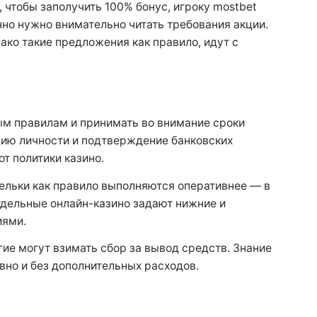
 чтобы заполучить 100% бонус, игроку mostbet
нно нужно внимательно читать требования акции.
ако такие предложения как правило, идут с
ым правилам и принимать во внимание сроки
ию личности и подтверждение банковских
от политики казино.
ельки как правило выполняются оперативнее — в
тдельные онлайн-казино задают нижние и
иями.
ие могут взимать сбор за вывод средств. Знание
но и без дополнительных расходов.