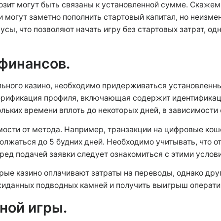
озит могут быть связаны к установленной сумме. Скажем,
и могут заметно пополнить стартовый капитал, но неизме
ы, что позволяют начать игру без стартовых затрат, одн
финансов.
льного казино, необходимо придерживаться установленн
ерификация профиля, включающая содержит идентификац
ольких времени вплоть до некоторых дней, в зависимости 
ости от метода. Например, транзакции на цифровые кош
лжаться до 5 будних дней. Необходимо учитывать, что о
ред подачей заявки следует ознакомиться с этими услов
рые казино оплачивают затраты на переводы, однако друг
жиданных подводных камней и получить выигрыш оператив
ной игры.