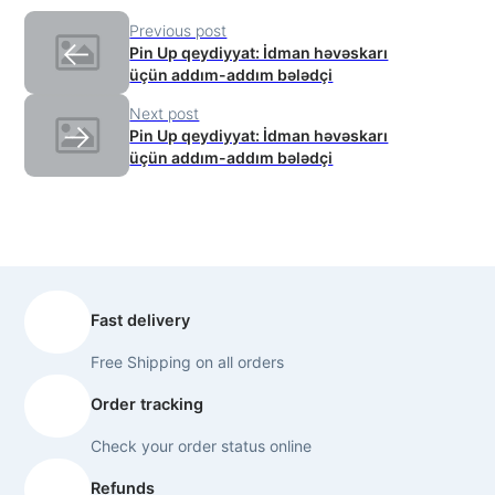
Previous post
←
Pin Up qeydiyyat: İdman həvəskarı
üçün addım-addım bələdçi
Next post
→
Pin Up qeydiyyat: İdman həvəskarı
üçün addım-addım bələdçi
Fast delivery
Free Shipping on all orders
Order tracking
Check your order status online
Refunds