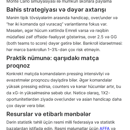
Monte Carlo simulyasiyası ilə mümkün skorlara paylama
Bahis strategiyası və dəyər axtarışı
Mənim tipik tövsiyələrim arasında handicap, over/under və
“hər iki komanda qol vuracaq” variantlarına fokus var.
Məsələn, əgər hücum xəttində Emreli varsa və rəqibin
müdafiəsi zəif offside-fəaliyyət göstərirsə, over 2.5 və GG
(both teams to score) dəyər gətirə bilər. Bankroll idarəetməsi:
hər mərcə bankrollun 1–3%-dən çox risk etməyin.
Praktik nümunə: qarşıdakı matça
proqnoz
Konkrekt matçda komandaların pressing intensivliyi və
əvəzetmələr proqnozu dəyişdirə bilər. Əgər komandalar
yüksək pressing edirsə, counters və kənar hücumlar artır, bu
da xG-in yüksəlməsinə səbəb olur. Nəticə olaraq, 1X2-
oportunitetlərdən ziyadə over/under və asian handicap daha
çox dəyər verə bilər.
Resurslar və etibarlı mənbələr
Dərin statistik təhlil üçün rəsmi milli federasiya və statistik
bazalardan istifadə edin. Rəsmi məlumatlar üçün
AFFA
və