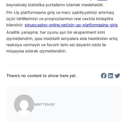
beynəlxalq statistika portallarını izləmək məsləhətdir.
Pin-Up platformasına giriş və mərc qabiliyyətinizi artırmaq
üçün təhlillərimizi və proqnozlarımızı real vaxtda birləşdirə
bilərsiniz:
pinupcasino-online.net/pin-up-platformasina-giris
Analitik yanaşma: hər oyunu ayrı bir eksperiment kimi
qiymətləndirin, qısa müddətli seriyalara əsla həddindən artıq
reaksiya verməyin və favorit-lərin əsl dəyərini odds ilə
müqayisə edərək qiymətləndirin.
Facebo
Linked
Twit
There’s no content to show here yet.
WRITTEN BY