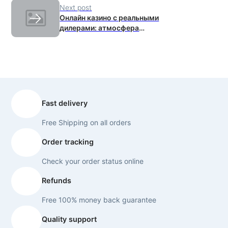
Next post
→
Онлайн казино с реальными
дилерами: атмосфера
подлинного заведения
Fast delivery
Free Shipping on all orders
Order tracking
Check your order status online
Refunds
Free 100% money back guarantee
Quality support