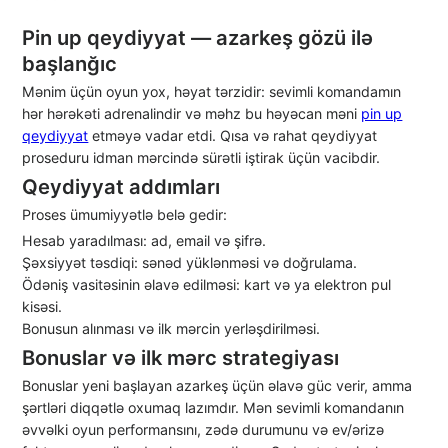
Pin up qeydiyyat — azarkeş gözü ilə
başlanğıc
Mənim üçün oyun yox, həyat tərzidir: sevimli komandamın
hər hərəkəti adrenalindir və məhz bu həyəcan məni
pin up
qeydiyyat
etməyə vadar etdi. Qısa və rahat qeydiyyat
proseduru idman mərcində sürətli iştirak üçün vacibdir.
Qeydiyyat addımları
Proses ümumiyyətlə belə gedir:
Hesab yaradılması: ad, email və şifrə.
Şəxsiyyət təsdiqi: sənəd yüklənməsi və doğrulama.
Ödəniş vasitəsinin əlavə edilməsi: kart və ya elektron pul
kisəsi.
Bonusun alınması və ilk mərcin yerləşdirilməsi.
Bonuslar və ilk mərc strategiyası
Bonuslar yeni başlayan azarkeş üçün əlavə güc verir, amma
şərtləri diqqətlə oxumaq lazımdır. Mən sevimli komandanın
əvvəlki oyun performansını, zədə durumunu və ev/ərizə