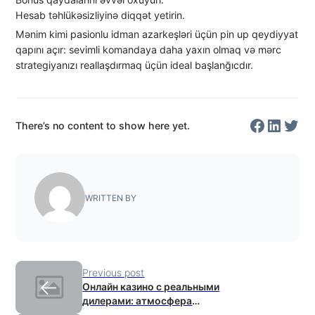
Hesab təhlükəsizliyinə diqqət yetirin.
Mənim kimi pasionlu idman azarkeşləri üçün pin up qeydiyyat
qapını açır: sevimli komandaya daha yaxın olmaq və mərc
strategiyanızı reallaşdırmaq üçün ideal başlanğıcdır.
Facebo
Linked
Twit
There’s no content to show here yet.
WRITTEN BY
Previous post
←
Онлайн казино с реальными
дилерами: атмосфера
подлинного заведения