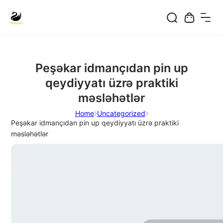
Skip
to
content
Peşəkar idmançıdan pin up
qeydiyyatı üzrə praktiki
məsləhətlər
Home
Uncategorized
Peşəkar idmançıdan pin up qeydiyyatı üzrə praktiki
məsləhətlər