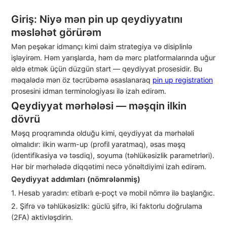
Giriş: Niyə mən pin up qeydiyyatını
məsləhət görürəm
Mən peşəkar idmançı kimi daim strategiya və disiplinlə
işləyirəm. Həm yarışlarda, həm də mərc platformalarında uğur
əldə etmək üçün düzgün start — qeydiyyat prosesidir. Bu
məqalədə mən öz təcrübəmə əsaslanaraq
pin up registration
prosesini idman terminologiyası ilə izah edirəm.
Qeydiyyat mərhələsi — məşqin ilkin
dövrü
Məşq proqramında olduğu kimi, qeydiyyat da mərhələli
olmalıdır: ilkin warm-up (profil yaratmaq), əsas məşq
(identifikasiya və təsdiq), soyuma (təhlükəsizlik parametrləri).
Hər bir mərhələdə diqqətimi necə yönəltdiyimi izah edirəm.
Qeydiyyat addımları (nömrələnmiş)
1. Hesab yaradın: etibarlı e‑poçt və mobil nömrə ilə başlanğıc.
2. Şifrə və təhlükəsizlik: güclü şifrə, iki faktorlu doğrulama
(2FA) aktivləşdirin.