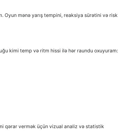
 Oyun mənə yarış tempini, reaksiya sürətini və risk
duğu kimi temp və ritm hissi ilə hər raundu oxuyuram:
i qərar vermək üçün vizual analiz və statistik