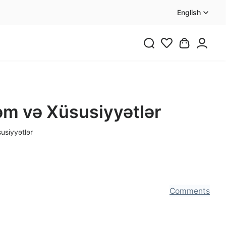
English
m və Xüsusiyyətlər
usiyyətlər
Comments