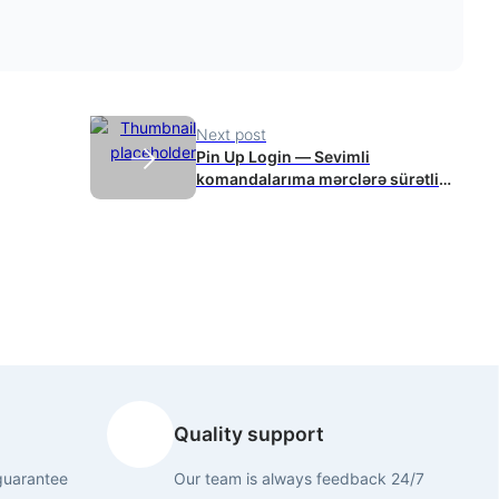
Next post
→
Pin Up Login — Sevimli
komandalarıma mərclərə sürətli
giriş
Quality support
guarantee
Our team is always feedback 24/7