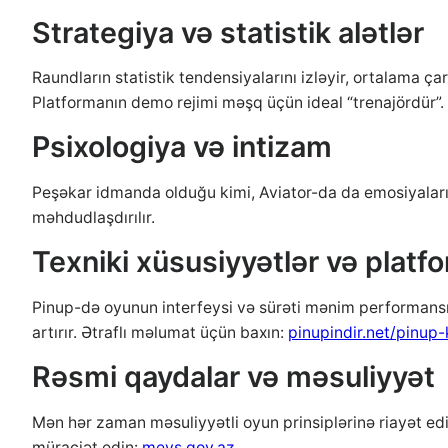
Strategiya və statistik alətlər
Raundların statistik tendensiyalarını izləyir, ortalama 
Platformanın demo rejimi məşq üçün ideal “trenajördür”.
Psixologiya və intizam
Peşəkar idmanda olduğu kimi, Aviator-da da emosiyaları 
məhdudlaşdırılır.
Texniki xüsusiyyətlər və platf
Pinup-də oyunun interfeysi və sürəti mənim performansımı
artırır. Ətraflı məlumat üçün baxın:
pinupindir.net/pinu
Rəsmi qaydalar və məsuliyyət
Mən hər zaman məsuliyyətli oyun prinsiplərinə riayət ed
müraciət edin:
meys.gov.az
.