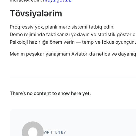
Tövsiyələrim
Proqressiv yox, planlı mərc sistemi tətbiq edin.
Demo rejimində taktikanızı yoxlayın və statistik göstərici
Psixoloji hazırlığa önəm verin — temp və fokus oyunçunun
Mənim peşəkar yanaşmam Aviator-da nəticə və dayanıqlılığ
There’s no content to show here yet.
WRITTEN BY