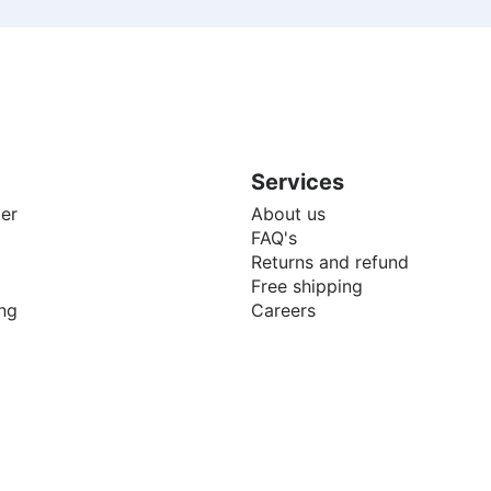
Services
er
About us
FAQ's
Returns and refund
Free shipping
ng
Careers