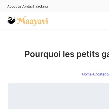
About us
Contact
Tracking
Skip
to
content
Pourquoi les petits ga
Home
Uncatego