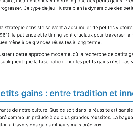
opulaire, incarnent souvent cette logique des petits gains. P
progresser. Ce type de jeu illustre bien la dynamique des peti
 stratégie consiste souvent à accumuler de petites victoires
), la patience et le timing sont cruciaux pour traverser la r
sques mène à de grandes réussites à long terme.
ent cette approche moderne, où la recherche de petits gains
 soulignent que la fascination pour les petits gains n’est pa
tits gains : entre tradition et in
égrante de notre culture. Que ce soit dans la réussite artisana
éré comme un prélude à de plus grandes réussites. La baguet
ction à travers des gains mineurs mais précieux.