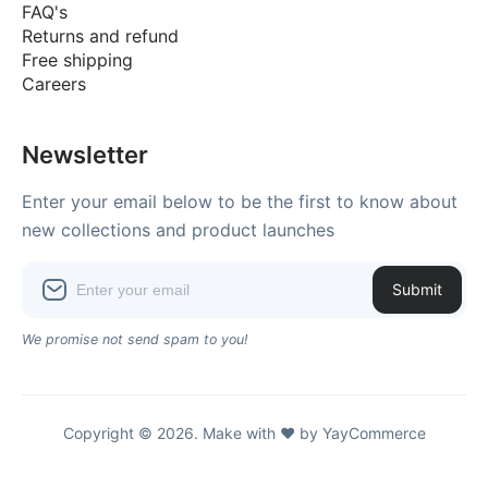
FAQ's
Returns and refund
Free shipping
Careers
Newsletter
Enter your email below to be the first to know about
new collections and product launches
Submit
We promise not send spam to you!
Copyright © 2026. Make with ♥ by YayCommerce