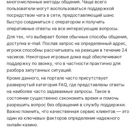
многочисленные методы общения. Чаще всего
пользователи могут воспользоваться поддержкой
посредством чата в сети, предоставляющий шанс
быстро соединиться с оператором и получить
оперативные ответы на все интересующие вопросы.
Для тех, что выбирает более обычные способы общения,
доступна e-mail. Послав запрос на определенный адрес,
игроки способны рассчитывать на реакции в течение 24
часиков. Некоторые игровые дома ещё обеспечивают
поддержку по звонку, что в частности практично для
разбора запутанных ситуаций.
Кроме данного, на портале часто присутствует
развернутый категория FAQ, где представлены ответы
на наиболее часто задаваемые запросы. Такое в
состоянии существенно сэкономить время и помочь
разрешить вопрос без обращения в службу поддержки.
Важно помнить, что качественная сервис клиентов — это
один из ключевых факторов определения надежного
онлайн казино.