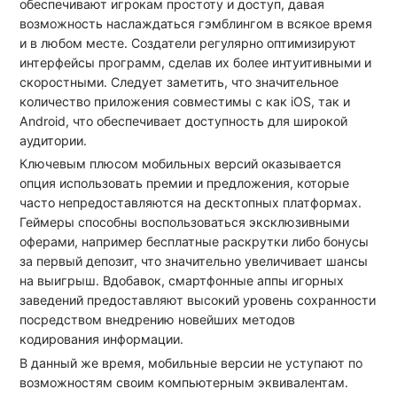
обеспечивают игрокам простоту и доступ, давая
возможность наслаждаться гэмблингом в всякое время
и в любом месте. Создатели регулярно оптимизируют
интерфейсы программ, сделав их более интуитивными и
скоростными. Следует заметить, что значительное
количество приложения совместимы с как iOS, так и
Android, что обеспечивает доступность для широкой
аудитории.
Ключевым плюсом мобильных версий оказывается
опция использовать премии и предложения, которые
часто непредоставляются на десктопных платформах.
Геймеры способны воспользоваться эксклюзивными
оферами, например бесплатные раскрутки либо бонусы
за первый депозит, что значительно увеличивает шансы
на выигрыш. Вдобавок, смартфонные аппы игорных
заведений предоставляют высокий уровень сохранности
посредством внедрению новейших методов
кодирования информации.
В данный же время, мобильные версии не уступают по
возможностям своим компьютерным эквивалентам.