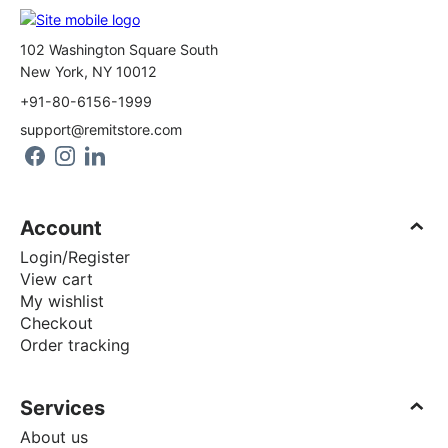
102 Washington Square South
New York, NY 10012
+91-80-6156-1999
support@remitstore.com
Account
Login/Register
View cart
My wishlist
Checkout
Order tracking
Services
About us