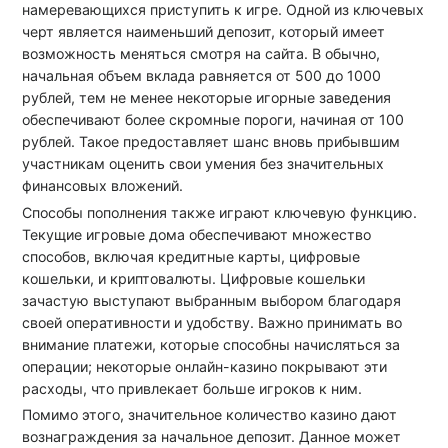
намеревающихся приступить к игре. Одной из ключевых
черт является наименьший депозит, который имеет
возможность меняться смотря на сайта. В обычно,
начальная объем вклада равняется от 500 до 1000
рублей, тем не менее некоторые игорные заведения
обеспечивают более скромные пороги, начиная от 100
рублей. Такое предоставляет шанс вновь прибывшим
участникам оценить свои умения без значительных
финансовых вложений.
Способы пополнения также играют ключевую функцию.
Текущие игровые дома обеспечивают множество
способов, включая кредитные карты, цифровые
кошельки, и криптовалюты. Цифровые кошельки
зачастую выступают выбранным выбором благодаря
своей оперативности и удобству. Важно принимать во
внимание платежи, которые способны начисляться за
операции; некоторые онлайн-казино покрывают эти
расходы, что привлекает больше игроков к ним.
Помимо этого, значительное количество казино дают
вознаграждения за начальное депозит. Данное может