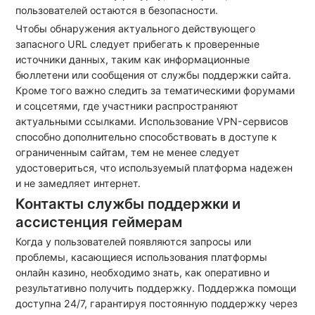
пользователей остаются в безопасности.
Чтобы обнаружения актуального действующего
запасного URL следует прибегать к проверенные
источники данных, таким как информационные
бюллетени или сообщения от службы поддержки сайта.
Кроме того важно следить за тематическими форумами
и соцсетями, где участники распространяют
актуальными ссылками. Использование VPN-сервисов
способно дополнительно способствовать в доступе к
ограниченным сайтам, тем не менее следует
удостовериться, что используемый платформа надежен
и не замедляет интернет.
Контакты службы поддержки и
ассистенция геймерам
Когда у пользователей появляются запросы или
проблемы, касающиеся использования платформы
онлайн казино, необходимо знать, как оперативно и
результативно получить поддержку. Поддержка помощи
доступна 24/7, гарантируя постоянную поддержку через