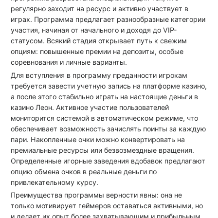
регулярно заходит на ресурс и активно участвует в
играх. Программа предлагает разнообразные категории
участия, начиная от начального и доходя до VIP-
статусом. Всякий стадия открывает путь к свежим
опциям: повышенные премии на депозиты, особые
соревнования и личные варианты.
Для вступления в программу преданности игрокам
требуется завести учетную запись на платформе казино,
а после этого стабильно играть на настоящие деньги в
казино Леон. Активное участие пользователей
мониторится системой в автоматическом режиме, что
обеспечивает возможность зачислять поинты за каждую
пари. Накопленные очки можно конвертировать на
премиальные ресурсы или безвозмездные вращения.
Определенные игорные заведения вдобавок предлагают
опцию обмена очков в реальные деньги по
привлекательному курсу.
Преимущества программы верности явны: она не
только мотивирует геймеров оставаться активными, но
и делает их опыт более захватывающим и прибыльным.