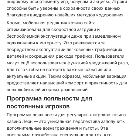
широкому ассортименту игр, бонусам и акциям. Игроки
способны быть уверены в сохранности своих данных
благодаря внедрению новейших методов кодирования.
Кроме, мобильная редакция казино сайта
оптимизирована для скоростной загрузки и
беспроблемной эксплуатации даже при замедленном
подключении к интернету. Это реализуется за
посредством эксплуатации легковесных графических
деталей и сокращения расхода трафика. Пользователи
могут ещё воспользоваться функцией уведомлений push,
для того чтобы не потерять важные события или
актуальные акции. Таким образом, мобильная вариация
предоставляет наивысший комфорт и практичность для
всех любителей игорных развлечений.
Программа лояльности для
постоянных игроков
Программа лояльности для регулярных игроков казино
казино Леон — это уникальная перспектива заполучить
дополнительные вознаграждения и льготы. Эта
программа разработана специально для тех, кто