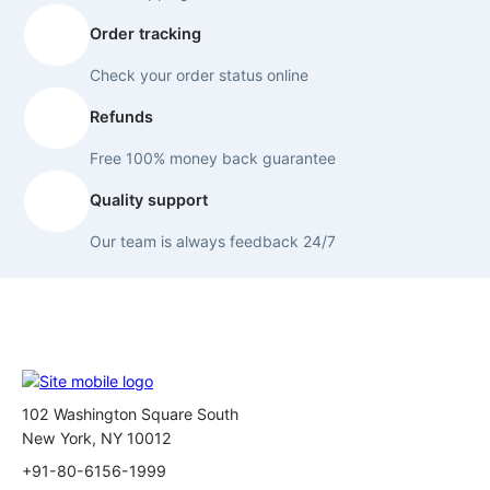
Order tracking
Check your order status online
Refunds
Free 100% money back guarantee
Quality support
Our team is always feedback 24/7
102 Washington Square South
New York, NY 10012
+91-80-6156-1999