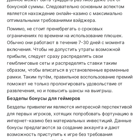
бонусной суммы. Следовательно основным аспектом
является нахождение онлайн-казино с максимально
оптимальными требованиями вэйджера.
Помимо, не стоит пренебрегать о сроковых
ограничениях по времени на использование плюшек.
Обычно они работают в течение 7-30 дней с момента
включения. Чтобы не допустить утраты возможной
прибыли, следует сразу распределять свои
гемблинговые сеты и распределять ставки таким
образом, чтобы вписаться в установленные временные
рамки. Таким путём, правильное воспользование премий
поможет не только пролонгировать удовольствие от
развлечения, но и повысить шансы на выигрыш.
Бездепы бонусы для геймеров
Бездепы привилегии являются интересной перспективой
для первых игроков, хотящих попробовать фортунацию в
интернет-казино без материальных инвестиций. Данные
бонусы предлагаются за создание аккаунта и дают
возможность приступить к игре без требования