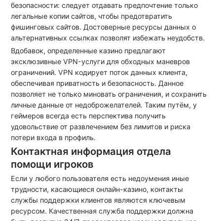
безопасности: следует отдавать предпочтение только
легальные копии сайтов, чтобы предотвратить
фишинговых сайтов. Достоверные ресурсы данных о
альтернативных ссылках позволят избежать неудобств.
Вдобавок, определенные казино предлагают
эксклюзивные VPN-услуги для обходных маневров
ограничений. VPN кодирует поток данных клиента,
обеспечивая приватность и безопасность. Данное
позволяет не только миновать ограничения, и сохранить
личные данные от недоброжелателей. Таким путём, у
геймеров всегда есть перспектива получить
удовольствие от развлечением без лимитов и риска
потери входа в профиль.
Контактная информация отдела
помощи игроков
Если у любого пользователя есть недоумения иные
трудности, касающиеся онлайн-казино, контакты
службы поддержки клиентов являются ключевым
ресурсом. Качественная служба поддержки должна