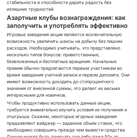
стабильности и способности дарить радость без
излишних трудностей.
Азартные клубы вознаграждения: как
заполучить и употреблять эффективно
Игровые заведения акции являются исключительную
возможность увеличить шансы на добычу без лишних
расходов. Необходимо учитывать, что представлено
несколько типов бонусов: приветственные,
безвложенные и бесплатные вращения. Начальные
премии обычно предлагаются первым участникам во
время заведения учетной записи и первом депозите. Они
имеют возможность доходить до стопроцентного
значения от внесенной суммы, что делает их весьма
интересными для новичков.
Чтобы продуктивно использовать данные акции,
требуется внимательно изучить условия их получения и
отыгрыша. Скажем, некоторые игорные заведения
предъявляют вэйджер — заданное объем ставок, что
необходимо совершить прежде чем вывести средства.
Данное может быть тридцать раз либо даже 50x от