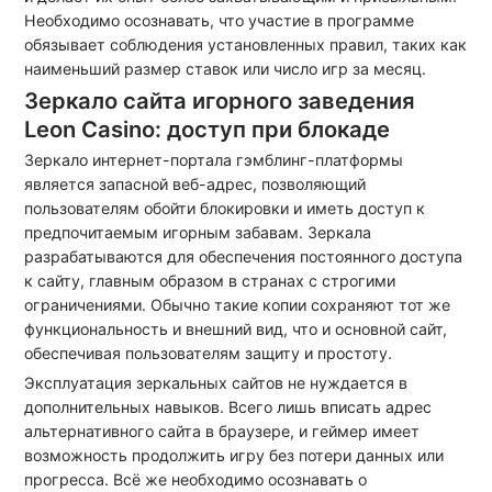
Необходимо осознавать, что участие в программе
обязывает соблюдения установленных правил, таких как
наименьший размер ставок или число игр за месяц.
Зеркало сайта игорного заведения
Leon Casino: доступ при блокаде
Зеркало интернет-портала гэмблинг-платформы
является запасной веб-адрес, позволяющий
пользователям обойти блокировки и иметь доступ к
предпочитаемым игорным забавам. Зеркала
разрабатываются для обеспечения постоянного доступа
к сайту, главным образом в странах с строгими
ограничениями. Обычно такие копии сохраняют тот же
функциональность и внешний вид, что и основной сайт,
обеспечивая пользователям защиту и простоту.
Эксплуатация зеркальных сайтов не нуждается в
дополнительных навыков. Всего лишь вписать адрес
альтернативного сайта в браузере, и геймер имеет
возможность продолжить игру без потери данных или
прогресса. Всё же необходимо осознавать о