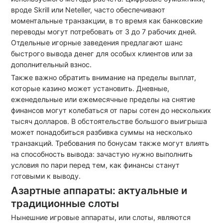
вроде Skrill или Neteller, часто обеспечивают
моментальные транзакции, в то время как банковские
переводы могут потребовать от 3 до 7 рабочих дней.
Отдельные игорные заведения предлагают шанс
быстрого вывода денег для особых клиентов или за
дополнительный взнос.
Также важно обратить внимание на пределы выплат,
которые казино может установить. Дневные,
еженедельные или ежемесячные пределы на снятие
финансов могут колебаться от пары сотен до нескольких
тысяч долларов. В обстоятельстве большого выигрыша
может понадобиться разбивка суммы на несколько
транзакций. Требования по бонусам также могут влиять
на способность вывода: зачастую нужно выполнить
условия по пари перед тем, как финансы станут
готовыми к выводу.
Азартные аппараты: актуальные и
традиционные слоты
Нынешние игровые аппараты, или слоты, являются