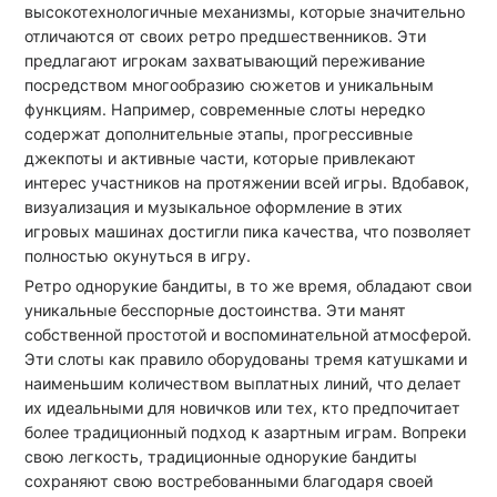
высокотехнологичные механизмы, которые значительно
отличаются от своих ретро предшественников. Эти
предлагают игрокам захватывающий переживание
посредством многообразию сюжетов и уникальным
функциям. Например, современные слоты нередко
содержат дополнительные этапы, прогрессивные
джекпоты и активные части, которые привлекают
интерес участников на протяжении всей игры. Вдобавок,
визуализация и музыкальное оформление в этих
игровых машинах достигли пика качества, что позволяет
полностью окунуться в игру.
Ретро однорукие бандиты, в то же время, обладают свои
уникальные бесспорные достоинства. Эти манят
собственной простотой и воспоминательной атмосферой.
Эти слоты как правило оборудованы тремя катушками и
наименьшим количеством выплатных линий, что делает
их идеальными для новичков или тех, кто предпочитает
более традиционный подход к азартным играм. Вопреки
свою легкость, традиционные однорукие бандиты
сохраняют свою востребованными благодаря своей