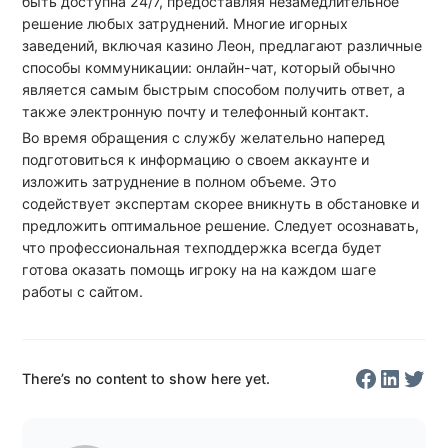
быть доступна 24/7, предоставляя незамедлительное
решение любых затруднений. Многие игорных
заведений, включая казино Леон, предлагают различные
способы коммуникации: онлайн-чат, который обычно
является самым быстрым способом получить ответ, а
также электронную почту и телефонный контакт.
Во время обращения с службу желательно наперед
подготовиться к информацию о своем аккаунте и
изложить затруднение в полном объеме. Это
содействует экспертам скорее вникнуть в обстановке и
предложить оптимальное решение. Следует осознавать,
что профессиональная техподдержка всегда будет
готова оказать помощь игроку на на каждом шаге
работы с сайтом.
Facebo
Linked
Twit
There’s no content to show here yet.