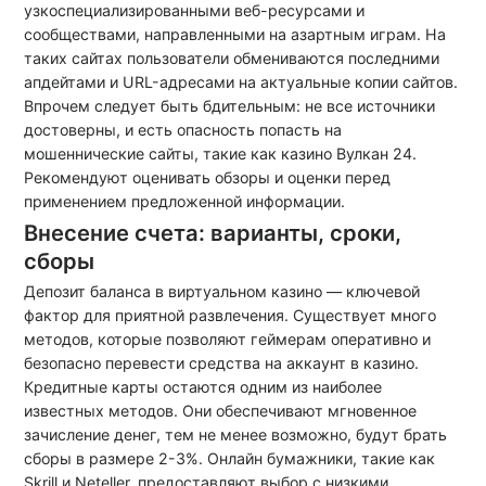
узкоспециализированными веб-ресурсами и
сообществами, направленными на азартным играм. На
таких сайтах пользователи обмениваются последними
апдейтами и URL-адресами на актуальные копии сайтов.
Впрочем следует быть бдительным: не все источники
достоверны, и есть опасность попасть на
мошеннические сайты, такие как казино Вулкан 24.
Рекомендуют оценивать обзоры и оценки перед
применением предложенной информации.
Внесение счета: варианты, сроки,
сборы
Депозит баланса в виртуальном казино — ключевой
фактор для приятной развлечения. Существует много
методов, которые позволяют геймерам оперативно и
безопасно перевести средства на аккаунт в казино.
Кредитные карты остаются одним из наиболее
известных методов. Они обеспечивают мгновенное
зачисление денег, тем не менее возможно, будут брать
сборы в размере 2-3%. Онлайн бумажники, такие как
Skrill и Neteller, предоставляют выбор с низкими