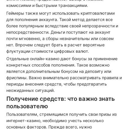
комиссиями и быстрыми транзакциями.
Геймеры также могут использовать криптовалютами
для пополнения аккаунта. Такой метод делается все
более популярным вследствие своей непрозрачности и
непосредственности. Деньги поступают на аккаунт
почти мгновенно, а сборы незначительны или совсем
нет. Впрочем следует брать в расчет вероятные
флуктуации стоимости цифровых валют.
Отдельные онлайн-казино дают бонусы за применение
конкретных способов пополнения. Такое возможно
является дополнительным бонусом на депозиту или
фриспины. Важно внимательно рассматривать правила и
периоды внесения средств, чтобы предотвратить
неожиданных ситуаций.
Получение средств: что важно знать
пользователю
Пользователям, стремящимся получить свои призы из
интернет-казино, необходимо учесть несколько
основных факторов. Прежде всего, нужно