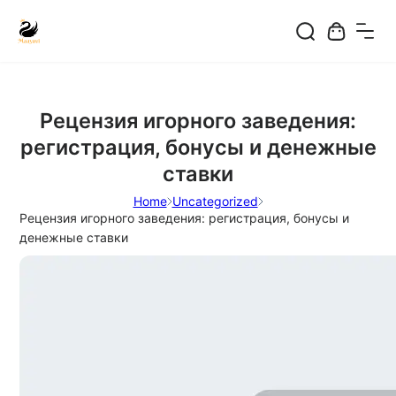
Skip
to
content
Рецензия игорного заведения:
регистрация, бонусы и денежные
ставки
Home
Uncategorized
Рецензия игорного заведения: регистрация, бонусы и
денежные ставки