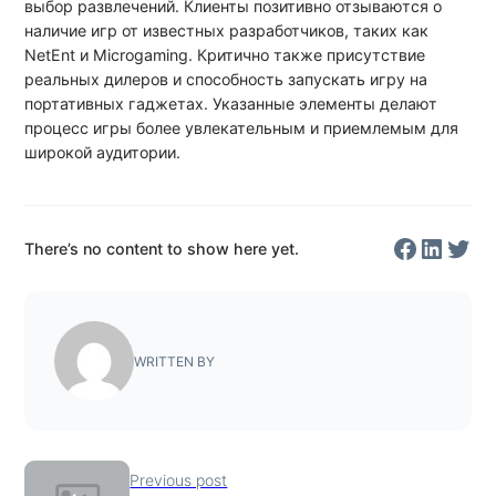
выбор развлечений. Клиенты позитивно отзываются о
наличие игр от известных разработчиков, таких как
NetEnt и Microgaming. Критично также присутствие
реальных дилеров и способность запускать игру на
портативных гаджетах. Указанные элементы делают
процесс игры более увлекательным и приемлемым для
широкой аудитории.
Facebo
Linked
Twit
There’s no content to show here yet.
WRITTEN BY
Previous post