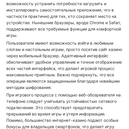
возможность устранить потребности загрузить и
инсталлировать самостоятельные приложения, что в
частности практично для тех, кто сохраняет место на
устройстве. Нынешние браузеры, вроде Chrome и Safari,
поддерживают все требуемые функции для комфортной
игры.
Пользователи имеют возможность войти в любимым
слотам и настольным играм, просто посетив сайт казино
через мобильный браузер. Адаптивный интерфейс
обеспечивает удобное управление и точное отображение
всех частей интерфейса, что делает игровой процесс
максимально приятным. Важно подчеркнуть, что все
операции являются защищенными благодаря новейшим
методам шифрования.
При игрового процесса с помощью веб-обозревателя на
телефоне следует учитывать устойчивостью сетевого
подключения. Это способствует предотвратить
прерываний во время игры и утеря информации.
Помимо, большинство интернет-казино подают особые
бонусы для владельцев смартфонов, что делает игру