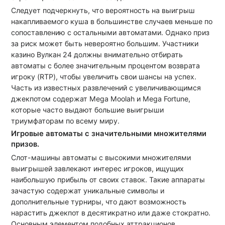
Следует подчеркнуть, что вероятность на выигрыш
накапливаемого куша в большинстве случаев меньше по
сопоставлению с остальными автоматами. Однако приз
за риск может быть невероятно большим. Участники
казино Вулкан 24 должны внимательно отбирать
автоматы с более значительным процентом возврата
игроку (RTP), чтобы увеличить свои шансы на успех.
Часть из известных развлечений с увеличивающимся
джекпотом содержат Mega Moolah и Mega Fortune,
которые часто выдают большие выигрыши
триумфаторам по всему миру.
Игровые автоматы с значительными множителями
призов.
Слот-машины автоматы с высокими множителями
выигрышей завлекают интерес игроков, ищущих
наибольшую прибыль от своих ставок. Такие аппараты
зачастую содержат уникальные символы и
дополнительные турниры, что дают возможность
нарастить джекпот в десятикратно или даже стократно.
Основным элементом подобных аттракционов