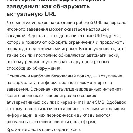
заведения: как обнаружить
актуальную URL
Для многих игроков нахождение рабочей URL на зеркало
игорного заведения может оказаться настоящей
загадкой. Зеркала — это дополнительные URL-адреса,
которые позволяют обходить ограничения и продолжить
наслаждаться любимыми играми. Важно учитывать, что
такие ссылки постоянно обновляются автоматически,
поэтому рекомендуется знать пару проверенных
способов их обнаружения.
Основной и наиболее безопасный подход — вступление
на формальную информационное письмо игорного
заведения. Основная часть лицензированных интернет-
казино оповещают своих игроков о свежих
альтернативных ссылках через e-mail или SMS. Вдобавок
к этому, соцсети казино становятся ценным источником
информации: в них периодически выкладываются
актуальные ссылки и новости о платформе.
Кроме того есть шанс обратиться к