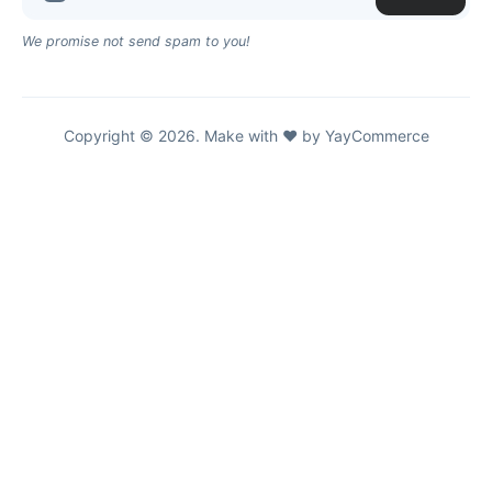
We promise not send spam to you!
Copyright © 2026. Make with ♥ by YayCommerce