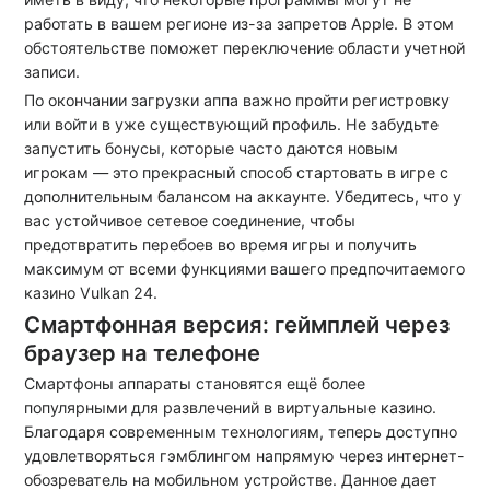
работать в вашем регионе из-за запретов Apple. В этом
обстоятельстве поможет переключение области учетной
записи.
По окончании загрузки аппа важно пройти регистровку
или войти в уже существующий профиль. Не забудьте
запустить бонусы, которые часто даются новым
игрокам — это прекрасный способ стартовать в игре с
дополнительным балансом на аккаунте. Убедитесь, что у
вас устойчивое сетевое соединение, чтобы
предотвратить перебоев во время игры и получить
максимум от всеми функциями вашего предпочитаемого
казино Vulkan 24.
Смартфонная версия: геймплей через
браузер на телефоне
Смартфоны аппараты становятся ещё более
популярными для развлечений в виртуальные казино.
Благодаря современным технологиям, теперь доступно
удовлетворяться гэмблингом напрямую через интернет-
обозреватель на мобильном устройстве. Данное дает