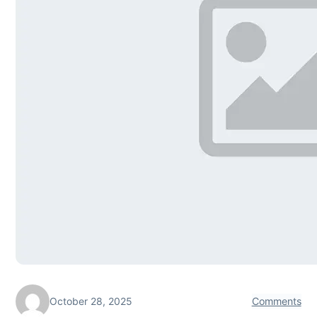
October 28, 2025
Comments