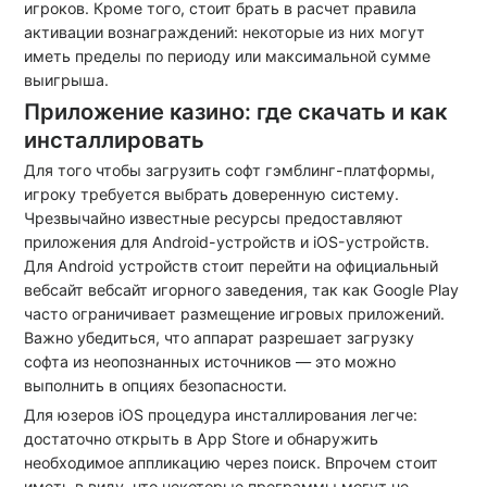
игроков. Кроме того, стоит брать в расчет правила
активации вознаграждений: некоторые из них могут
иметь пределы по периоду или максимальной сумме
выигрыша.
Приложение казино: где скачать и как
инсталлировать
Для того чтобы загрузить софт гэмблинг-платформы,
игроку требуется выбрать доверенную систему.
Чрезвычайно известные ресурсы предоставляют
приложения для Android-устройств и iOS-устройств.
Для Android устройств стоит перейти на официальный
вебсайт вебсайт игорного заведения, так как Google Play
часто ограничивает размещение игровых приложений.
Важно убедиться, что аппарат разрешает загрузку
софта из неопознанных источников — это можно
выполнить в опциях безопасности.
Для юзеров iOS процедура инсталлирования легче:
достаточно открыть в App Store и обнаружить
необходимое аппликацию через поиск. Впрочем стоит
иметь в виду, что некоторые программы могут не