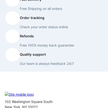
Free Shipping on all orders
Order tracking
Check your order status online
Refunds
Free 100% money back guarantee
Quality support
Our team is always feedback 24/7
102 Washington Square South
New York, NY 10012