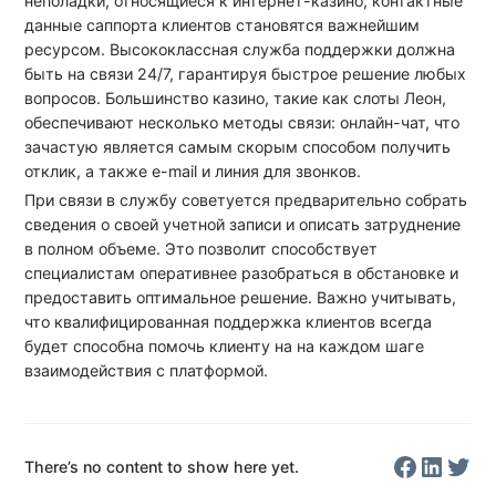
неполадки, относящиеся к интернет-казино, контактные
данные саппорта клиентов становятся важнейшим
ресурсом. Высококлассная служба поддержки должна
быть на связи 24/7, гарантируя быстрое решение любых
вопросов. Большинство казино, такие как слоты Леон,
обеспечивают несколько методы связи: онлайн-чат, что
зачастую является самым скорым способом получить
отклик, а также e-mail и линия для звонков.
При связи в службу советуется предварительно собрать
сведения о своей учетной записи и описать затруднение
в полном объеме. Это позволит способствует
специалистам оперативнее разобраться в обстановке и
предоставить оптимальное решение. Важно учитывать,
что квалифицированная поддержка клиентов всегда
будет способна помочь клиенту на на каждом шаге
взаимодействия с платформой.
Facebo
Linked
Twit
There’s no content to show here yet.