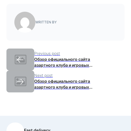
WRITTEN BY
Previous post
←
Обзор официального сайта
азартного клуба и игровых
автоматов
Next post
→
Обзор официального сайта
азартного клуба и игровых
автоматов
Fast delivery