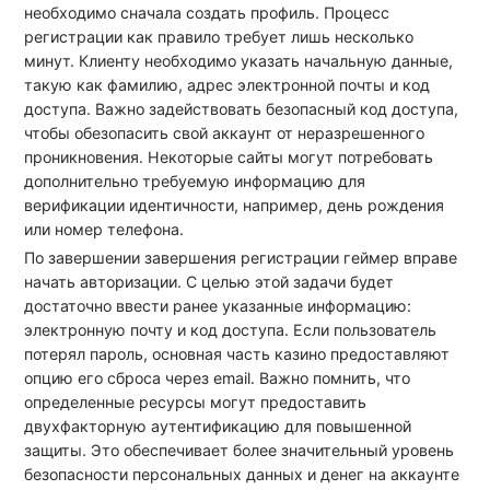
необходимо сначала создать профиль. Процесс
регистрации как правило требует лишь несколько
минут. Клиенту необходимо указать начальную данные,
такую как фамилию, адрес электронной почты и код
доступа. Важно задействовать безопасный код доступа,
чтобы обезопасить свой аккаунт от неразрешенного
проникновения. Некоторые сайты могут потребовать
дополнительно требуемую информацию для
верификации идентичности, например, день рождения
или номер телефона.
По завершении завершения регистрации геймер вправе
начать авторизации. С целью этой задачи будет
достаточно ввести ранее указанные информацию:
электронную почту и код доступа. Если пользователь
потерял пароль, основная часть казино предоставляют
опцию его сброса через email. Важно помнить, что
определенные ресурсы могут предоставить
двухфакторную аутентификацию для повышенной
защиты. Это обеспечивает более значительный уровень
безопасности персональных данных и денег на аккаунте