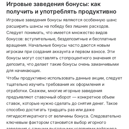
Игровые заведения бонусы: как
получить и употреблять продуктивно
Игровые заведения бонусы являются особенную шанс
расширить шансы на победу без лишних расходов.
Следует понимать, что имеется множество видов
бонусов: вступительные, бездепозитные и бесплатные
вращения. Начальные бонусы часто даются новым
игрокам при создания аккаунта и первом взносе. Эти
бонусы могут составлять стопроцентного значения от
депозита, что делает такие бонусы очень заманчивыми
для начинающих.
Чтобы продуктивно использовать данные акции, следует
тщательно изучить требования их оформления и
отработки. Скажем, многие игорные заведения
предъявляют ставочный оборот — конкретное объем
ставок, которые нужно сделать до снятия денег. Такое
способно достигать тридцать раз или даже
пятидесятикратного от величины бонуса. Следовательно
ключевым фактором становится выбор игорного
заведения с самыми выгодными условиями вэйджера.