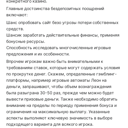
конкретного казино.
Главные достоинства бездепозитных поощрений
включают:
Шанс опробовать сайт безо угрозы потери собственных
средств.
Шансик заработать действительные финансы, применяя
бонусные ресурсы.
Способность исследовать многочисленные игровые
предложения и их особенности.
Впрочем игрокам важно быть внимательными к
требованиям ставок, которые могут содержать условия
по прокрутке денег. Скажем, определенные гэмблинг-
платформы, например игровые автоматы Леон на
деньги, запрашивают, чтобы объем вознаграждения
была разыграна 30-50 раз, прежде чем можно будет
вывести призовые деньги. Также необходимо обратить
внимание на пределы по периоду применения бонуса и
ограничения на максимальную выплату. Указанные
аспекты выполняют ключевую значимость в выборе
подходящего варианта для всякого игрока.