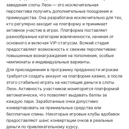
заведения слоты Леон — это исключительная
перспектива получить дополнительные поощрения и
преимущества. Она разработана исключительно для тех,
кто регулярно заходит на платформу и принимает
активное участие в играх. Платформа поставляет
разнообразные категории вовлеченности, начиная от
основного и включая VIP-статусом. Всякий стадия
предоставляет возможность к свежим перспективам:
повышенные вознаграждения на пополнения, особые
чемпионаты и индивидуальные варианты.
Для присоединения в программу преданности игрокам
требуется создать аккаунт на платформе казино, а после
этого стабильно играть на настоящие деньги в слоты
Леон. Активность участников мониторится платформой
автоматически, что позволяет выдавать баллы за
каждую пари. Заработанные очки допустимо
конвертировать на премиальные средства или
бесплатные спины. Некоторые игровые клубы вдобавок
предоставляют шанс конвертации очков в реальные
деньги по привлекательному курсу.