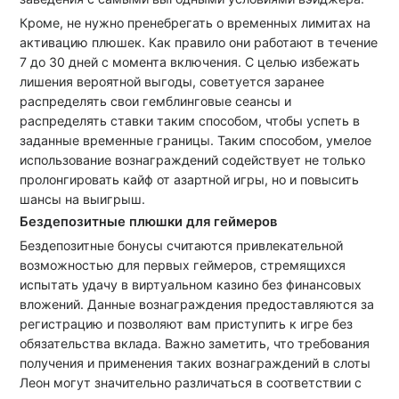
Кроме, не нужно пренебрегать о временных лимитах на
активацию плюшек. Как правило они работают в течение
7 до 30 дней с момента включения. С целью избежать
лишения вероятной выгоды, советуется заранее
распределять свои гемблинговые сеансы и
распределять ставки таким способом, чтобы успеть в
заданные временные границы. Таким способом, умелое
использование вознаграждений содействует не только
пролонгировать кайф от азартной игры, но и повысить
шансы на выигрыш.
Бездепозитные плюшки для геймеров
Бездепозитные бонусы считаются привлекательной
возможностью для первых геймеров, стремящихся
испытать удачу в виртуальном казино без финансовых
вложений. Данные вознаграждения предоставляются за
регистрацию и позволяют вам приступить к игре без
обязательства вклада. Важно заметить, что требования
получения и применения таких вознаграждений в слоты
Леон могут значительно различаться в соответствии с