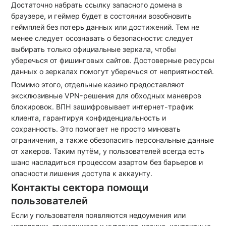
Достаточно набрать ссылку запасного домена в
браузере, и геймер будет в состоянии возобновить
геймплей без потерь данных или достижений. Тем не
менее следует осознавать о безопасности: следует
выбирать только официальные зеркала, чтобы
уберечься от фишинговых сайтов. Достоверные ресурсы
данных о зеркалах помогут уберечься от неприятностей.
Помимо этого, отдельные казино предоставляют
эксклюзивные VPN-решения для обходных маневров
блокировок. ВПН зашифровывает интернет-трафик
клиента, гарантируя конфиденциальность и
сохранность. Это помогает не просто миновать
ограничения, а также обезопасить персональные данные
от хакеров. Таким путём, у пользователей всегда есть
шанс насладиться процессом азартом без барьеров и
опасности лишения доступа к аккаунту.
Контакты сектора помощи
пользователей
Если у пользователя появляются недоумения или