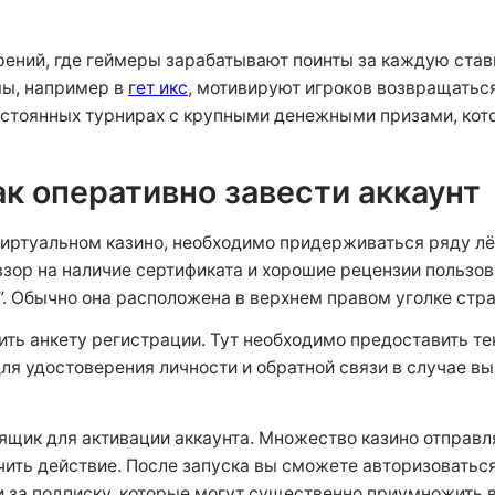
ений, где геймеры зарабатывают поинты за каждую ставк
мы, например в
гет икс
, мотивируют игроков возвращаться
 постоянных турнирах с крупными денежными призами, к
ак оперативно завести аккаунт
виртуальном казино, необходимо придерживаться ряду лё
взор на наличие сертификата и хорошие рецензии пользов
”. Обычно она расположена в верхнем правом уголке стра
ть анкету регистрации. Тут необходимо предоставить те
я удостоверения личности и обратной связи в случае вы
 ящик для активации аккаунта. Множество казино отправ
чить действие. После запуска вы сможете авторизоваться
и за подписку, которые могут существенно приумножить 