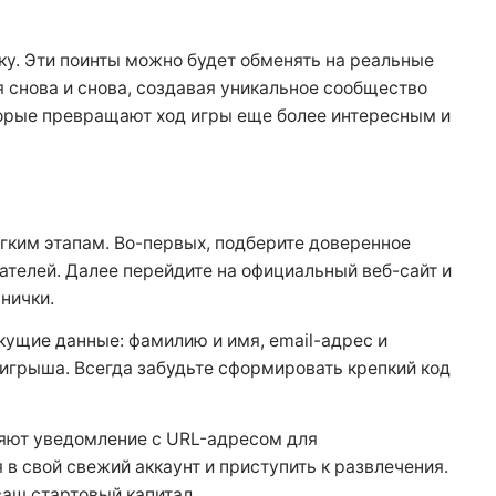
у. Эти поинты можно будет обменять на реальные
 снова и снова, создавая уникальное сообщество
оторые превращают ход игры еще более интересным и
гким этапам. Во-первых, подберите доверенное
ателей. Далее перейдите на официальный веб-сайт и
нички.
кущие данные: фамилию и имя, email-адрес и
игрыша. Всегда забудьте сформировать крепкий код
ляют уведомление с URL-адресом для
 в свой свежий аккаунт и приступить к развлечения.
ваш стартовый капитал.