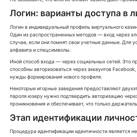
Логин: варианты доступа в 
Логин в индивидуальный профиль виртуального кази
Один из распространенных методов — вход через эле
случае, если они помнят свои учетные данные. Для
алфавита и спецсимволы.
Иной способ входа — через социальных сетей. Это пр
способны авторизоваться через аккаунтов Facebook,
нужды формирования нового профиля.
Некоторые игорные заведения предоставляют двухэт
пароля юзеру нужно подтвердить авторизацию через
проникновения и обеспечивает, что только держател
Этап идентификации личнос
Процедура идентификации идентичности является нео