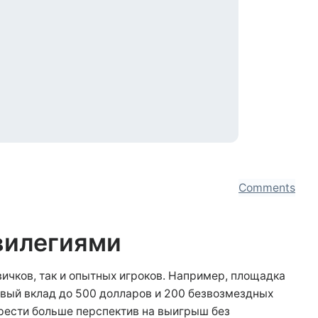
Comments
вилегиями
ичков, так и опытных игроков. Например, площадка
вый вклад до 500 долларов и 200 безвозмездных
брести больше перспектив на выигрыш без