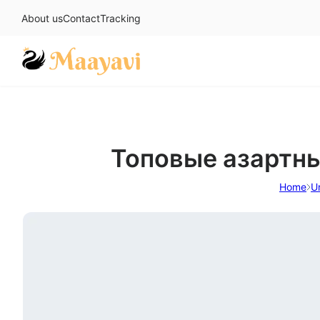
About us
Contact
Tracking
Skip
to
content
Топовые азартн
Home
U