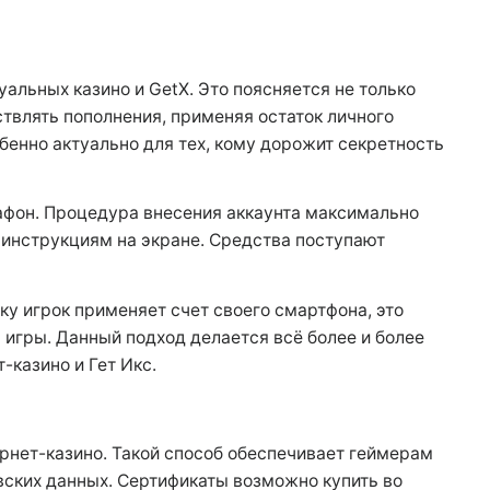
альных казино и GetX. Это поясняется не только
твлять пополнения, применяя остаток личного
бенно актуально для тех, кому дорожит секретность
афон. Процедура внесения аккаунта максимально
 инструкциям на экране. Средства поступают
ку игрок применяет счет своего смартфона, это
игры. Данный подход делается всё более и более
казино и Гет Икс.
рнет-казино. Такой способ обеспечивает геймерам
вских данных. Сертификаты возможно купить во