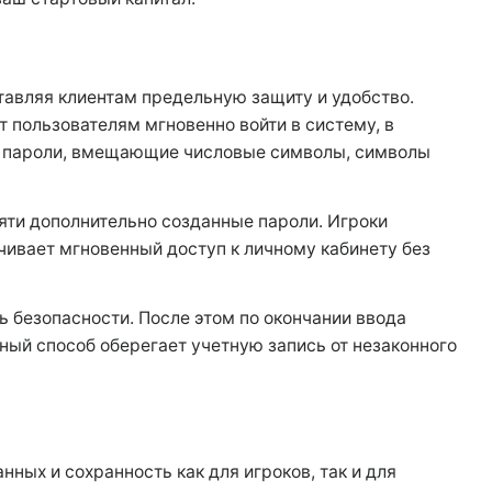
тавляя клиентам предельную защиту и удобство.
 пользователям мгновенно войти в систему, в
ые пароли, вмещающие числовые символы, символы
мяти дополнительно созданные пароли. Игроки
чивает мгновенный доступ к личному кабинету без
 безопасности. После этом по окончании ввода
ый способ оберегает учетную запись от незаконного
ных и сохранность как для игроков, так и для