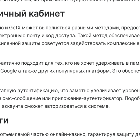
личный кабинет
но и GetX может выполняться разными методами, предос
ктронную почту и код доступа. Такой метод обеспечивает
 усиленной защиты советуется задействовать комплексн
актично подходит для тех, кто не хочет удерживать в па
 Google а также других популярных платформ. Это обеспе
апную аутентификацию, что заметно увеличивает уровень
 смс-сообщение или приложение-аутентификатор. Подобн
ь аккаунта сможет авторизоваться в системе.
ти
тъемлемой частью онлайн-казино, гарантируя защиту дан