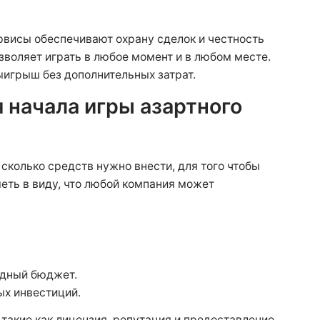
рвисы обеспечивают охрану сделок и честность
зволяет играть в любое момент и в любом месте.
ыигрыш без дополнительных затрат.
 начала игры азартного
сколько средств нужно внести, для того чтобы
еть в виду, что любой компания может
одный бюджет.
ых инвестиций.
такие как лицензия, репутация и предоставление