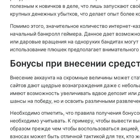
полезным к новичков в деле, что лишь запускают св
крупных денежных убытков, что делает опыт более 
Помимо этого, значительное количество интернет-ка
начальный банкролл геймера. Данное дает возможно
или даровые вращения на одноруких бандитах могут 
использование плюшек предполагает внимательного 
Бонусы при внесении средс
Внесение аккаунта на скромные величины может ста
сайтов дают щедрые вознаграждения даже с небольши
имеют возможность увеличивать вдвое депозит или д
шансы на победу, но и освоить различными развлече
Необходимо отметить, что правила получения бонусо
необходимо учитывать. К примеру, чтобы вывести вы
образом прежде чем чтобы воспользоваться акцией,
взносах может быть отличной тактикой для тех, кто