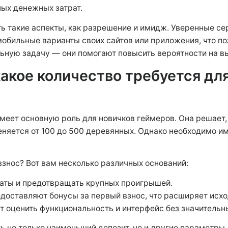
ных денежных затрат.
ь такие аспекты, как разрешение и имидж. Уверенные се
мобильные варианты своих сайтов или приложения, что по
ьную задачу — они помогают повысить вероятности на в
акое количество требуется для
меет основную роль для новичков геймеров. Она решает, 
еняется от 100 до 500 деревянных. Однако необходимо им
знос? Вот вам несколько различных оснований:
раты и предотвращать крупных проигрышей.
едоставляют бонусы за первый взнос, что расширяет исх
т оценить функциональность и интерфейс без значительн
 не только наименьший депозит, но и другие параметры, 