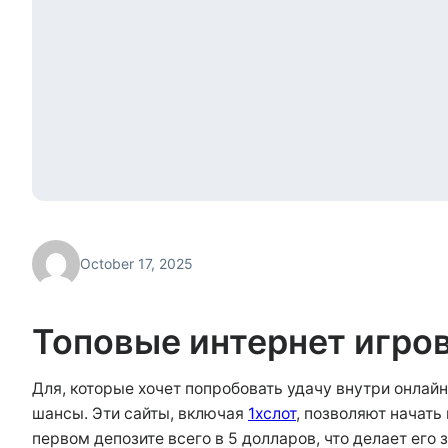
October 17, 2025
Топовые интернет игро
Для, которые хочет попробовать удачу внутри онла
шансы. Эти сайты, включая
1хслот
, позволяют начать
первом депозите всего в 5 долларов, что делает его