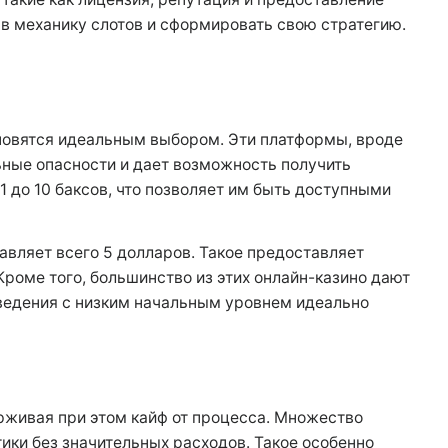
 в механику слотов и сформировать свою стратегию.
тановятся идеальным выбором. Эти платформы, вроде
ьные опасности и дает возможность получить
1 до 10 баксов, что позволяет им быть доступными
авляет всего 5 долларов. Такое предоставляет
Кроме того, большинство из этих онлайн-казино дают
аведения с низким начальным уровнем идеально
рживая при этом кайф от процесса. Множество
тики без значительных расходов. Такое особенно