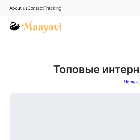
About us
Contact
Tracking
Skip
to
content
Топовые интерн
Home
U