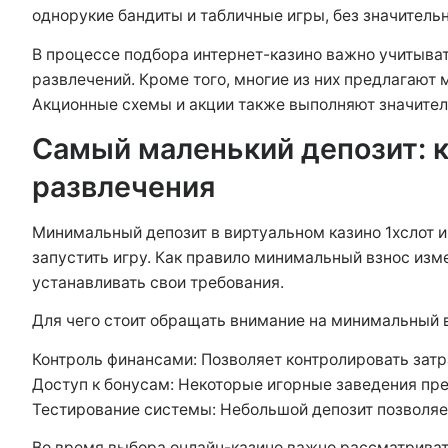
однорукие бандиты и табличные игры, без значитель
В процессе подбора интернет-казино важно учитыват
развлечений. Кроме того, многие из них предлагают 
Акционные схемы и акции также выполняют значител
Самый маленький депозит: к
развлечения
Минимальный депозит в виртуальном казино 1хслот и
запустить игру. Как правило минимальный взнос изм
устанавливать свои требования.
Для чего стоит обращать внимание на минимальный в
Контроль финансами: Позволяет контролировать зат
Доступ к бонусам: Некоторые игорные заведения пр
Тестирование системы: Небольшой депозит позволяе
Во время выбора онлайн-казино важно рассматривать