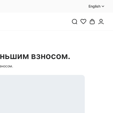
English
еньшим взносом.
зносом.