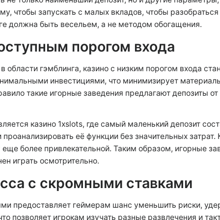
му, чтобы запускать с малых вкладов, чтобы разобраться
нге должна быть весельем, а не методом обогащения.
доступным порогом входа
ь в области гэмблинга, казино с низким порогом входа с
 минимальными инвестициями, что минимизирует материал
правило такие игорные заведения предлагают депозиты от 
яется казино 1xslots, где самый маленький депозит сост
 проанализировать её функции без значительных затрат. 
у еще более привлекательной. Таким образом, игорные з
нен играть осмотрительно.
есса с скромными ставками
ями предоставляет геймерам шанс уменьшить риски, уде
то позволяет игрокам изучать разные развлечения и так