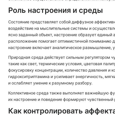
Роль настроения и среды
Состояние представляет собой диффузное аффективн
воздействие на мыслительные системы и осуществле
ясно заданный объект, настроение образует единый
расположение помогает оптимистичной пониманию да
настроение включает аналитическое размышление, у
Природная среда действует сильным регулятором чу
такие как свет, термические условия, цветовая пали
фокусировку концентрации, количество давления и к
гидрокситриптамина и усиливает энергичность, мяг
и ослабляет умение к разумному разбору.
Коллективное среда также выполняет важнейшую фун
их настроение и поведение формируют чувственный
Как контролировать аффект