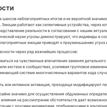
ости
 шансов неблагоприятных итогов и их вероятной значимос
. Эмоции работают как селективные устройства, через 
редставление реальности в согласовании с нашим актуа
гической науки угрозы демонстрируют, что индивиды в с
 благоприятные эмоции приводят к преуменьшению угроз 
асности через ряд важнейших процессов:
аться на чувственные впечатления заменяя детального 
 или экстаза в сообществах, усиливая групповое измене
минающей системе многочисленных вариантов хода случа
ость или интимное активация, преходяще модифицируют пе
райне значимо для осуществления обдуманных определе
го влияния на рассмотрение обстоятельств дает возможн
ьтации с другими индивидами, пребывающими в альтерна