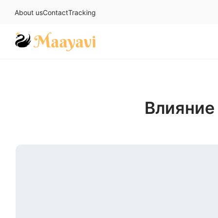
About us
Contact
Tracking
Skip
to
content
Влияние