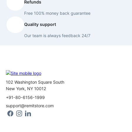
Refunds
Free 100% money back guarantee
Quality support
Our team is always feedback 24/7
102 Washington Square South
New York, NY 10012
+91-80-6156-1999
support@remitstore.com