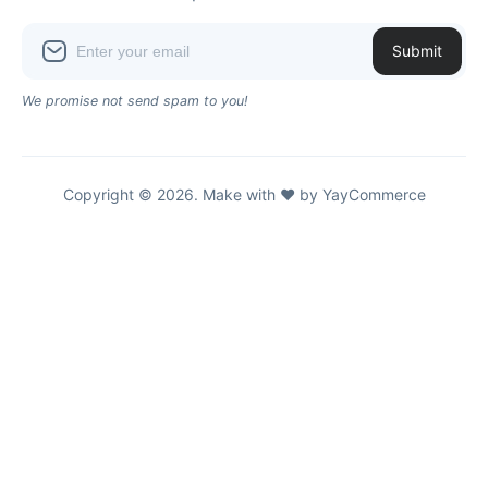
Submit
We promise not send spam to you!
Copyright © 2026. Make with ♥ by YayCommerce