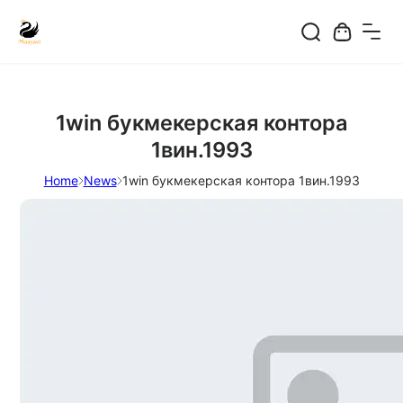
Skip
to
content
1win букмекерская контора
1вин.1993
Home
News
1win букмекерская контора 1вин.1993