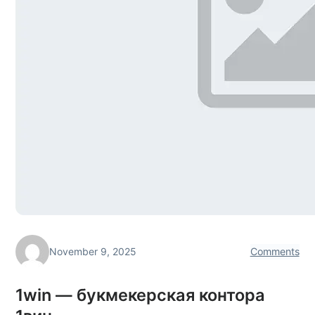
November 9, 2025
Comments
1win — букмекерская контора