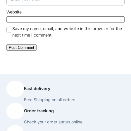
Website
Save my name, email, and website in this browser for the
next time I comment.
Fast delivery
Free Shipping on all orders
Order tracking
Check your order status online