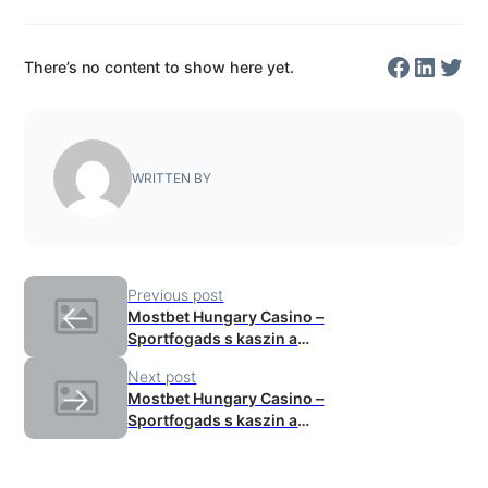
Facebo
Linked
Twit
There’s no content to show here yet.
WRITTEN BY
Previous post
←
Mostbet Hungary Casino –
Sportfogads s kaszin a
legjobb.2507
Next post
→
Mostbet Hungary Casino –
Sportfogads s kaszin a
legjobb.2507