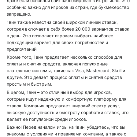
даже если основной сайт заблокирован в их регионе. Это
особенно важно для игроков из стран, где букмекерство
запрещено.
1вин также известна своей широкой линией ставок,
которая включает в себя более 20 000 вариантов ставок
в день. Это позволяет игрокам выбрать наиболее
подходящий вариант для своих потребностей и
предпочтений.
Кроме того, 1вин предлагает несколько способов для
оплаты и снятия средств, включая популярные
платежные системы, такие как Visa, Mastercard, Skrill и
другие. Это делает процесс оплаты и снятия средств
простым и быстрым.
В целом, 1вин – это отличный выбор для игроков,
которые ищут надежную и комфортную платформу для
ставок. Компания предлагает широкий спектр услуг,
высокую доступность и быстроту обработки ставок, что
делает ее популярной среди игроков.
Важно! Перед началом игры на 1вин, убедитесь, что вы
знакомы с условиями и правилами компании, а также с