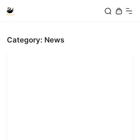
Skip
to
Category:
News
content