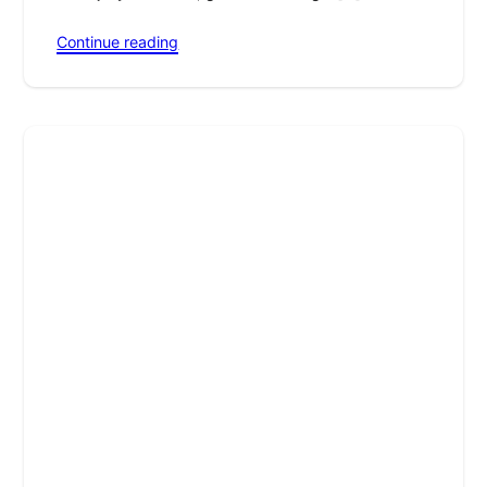
Continue reading