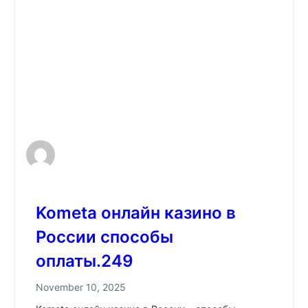
Kometa онлайн казино в
России способы
оплаты.249
November 10, 2025