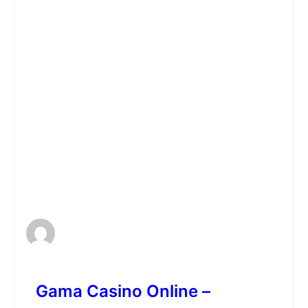
Gama Casino Online –