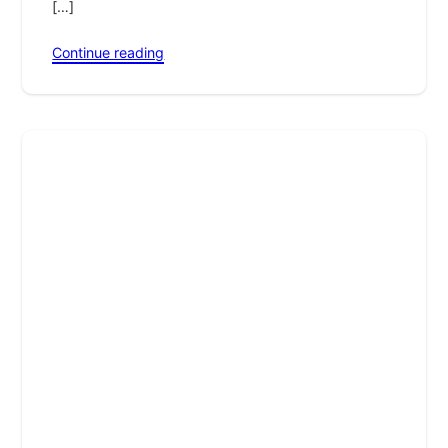
[…]
Continue reading