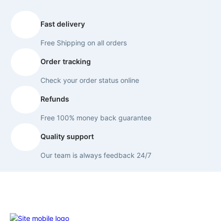
Fast delivery
Free Shipping on all orders
Order tracking
Check your order status online
Refunds
Free 100% money back guarantee
Quality support
Our team is always feedback 24/7