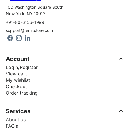
102 Washington Square South
New York, NY 10012
+91-80-6156-1999
support@remitstore.com
Account
Login/Register
View cart
My wishlist
Checkout
Order tracking
Services
About us
FAQ's