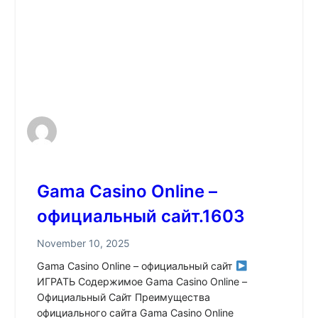
Gama Casino Online –
официальный сайт.1603
November 10, 2025
Gama Casino Online – официальный сайт
ИГРАТЬ Содержимое Gama Casino Online –
Официальный Сайт Преимущества
официального сайта Gama Casino Online