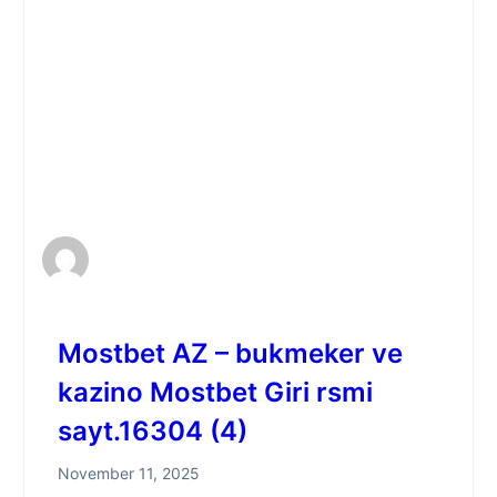
Mostbet AZ – bukmeker ve
kazino Mostbet Giri rsmi
sayt.16304 (4)
November 11, 2025