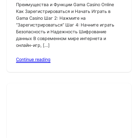
Преимущества и Функции Gama Casino Online
Как Зарегистрироваться и Начать Играть в
Gama Casino Шаг 2: Нажмите на
“Зарегистрироваться” Шаг 4: Начните играть
Безопасность и Надежность Шифрование
данных В современном мире интернета и
онлайн-игр, […]
Continue reading