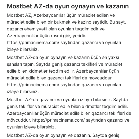
Mostbet AZ-da oyun oynayın və kazanın
Mostbet AZ, Azerbaycanlılar üçün müraciət edilən və
müraciət edilə bilən bir bukmek və kazino saytidir. Bu sayt,
qazancı əhəmiyyətli olan oyunları təqdim edir və
Azerbaycanlılar üçün rəsmi giriş yeridir.
https://primacinema.com/ saytından qazancı və oyunları
izləyə bilərsiniz.
Mostbet AZ-da oyun oynayın və kazanın üçün ən yaxşı
şansları tapın. Saytda geniş qazancı təklifləri və müraciət
edilə bilən xidmətlər təqdim edilir. Azerbaycanlılar üçün
müraciət edilə bilən qazancı təklifləri də mövcuddur.
https://primacinema.com/ saytından qazancı və oyunları
izləyə bilərsiniz.
Mostbet AZ-da qazancı və oyunları izləyə bilərsiniz. Saytda
geniş təkliflər və müraciət edilə bilən xidmətlər təqdim edilir.
Azerbaycanlılar üçün müraciət edilə bilən qazancı təklifləri də
mövcuddur. https://primacinema.com/ saytından qazancı və
oyunları izləyə bilərsiniz.
Mostbet AZ-da oyun oynayın və qazanın. Saytda geniş