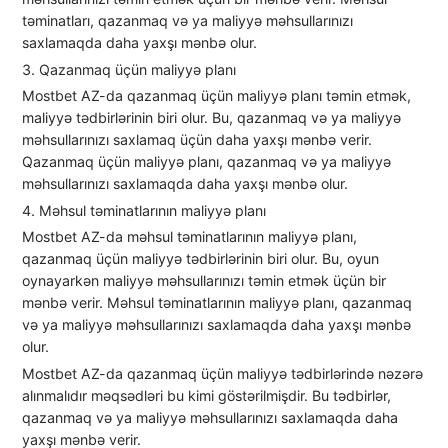
təminatları, qazanmaq və ya maliyyə məhsullarınızı
saxlamaqda daha yaxşı mənbə olur.
3. Qazanmaq üçün maliyyə planı
Mostbet AZ-da qazanmaq üçün maliyyə planı təmin etmək,
maliyyə tədbirlərinin biri olur. Bu, qazanmaq və ya maliyyə
məhsullarınızı saxlamaq üçün daha yaxşı mənbə verir.
Qazanmaq üçün maliyyə planı, qazanmaq və ya maliyyə
məhsullarınızı saxlamaqda daha yaxşı mənbə olur.
4. Məhsul təminatlarının maliyyə planı
Mostbet AZ-da məhsul təminatlarının maliyyə planı,
qazanmaq üçün maliyyə tədbirlərinin biri olur. Bu, oyun
oynayarkən maliyyə məhsullarınızı təmin etmək üçün bir
mənbə verir. Məhsul təminatlarının maliyyə planı, qazanmaq
və ya maliyyə məhsullarınızı saxlamaqda daha yaxşı mənbə
olur.
Mostbet AZ-da qazanmaq üçün maliyyə tədbirlərində nəzərə
alınmalıdır məqsədləri bu kimi göstərilmişdir. Bu tədbirlər,
qazanmaq və ya maliyyə məhsullarınızı saxlamaqda daha
yaxşı mənbə verir.