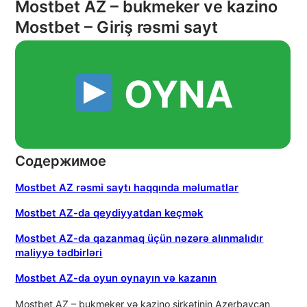
Mostbet AZ – bukmeker ve kazino
Mostbet – Giriş rəsmi sayt
OYNA
Содержимое
Mostbet AZ rəsmi saytı haqqında məlumatlar
Mostbet AZ-da qeydiyyatdan keçmək
Mostbet AZ-da qazanmaq üçün nəzərə alınmalıdır
maliyyə tədbirləri
Mostbet AZ-da oyun oynayın və kazanın
Mostbet AZ – bukmeker və kazino şirkətinin Azerbaycan