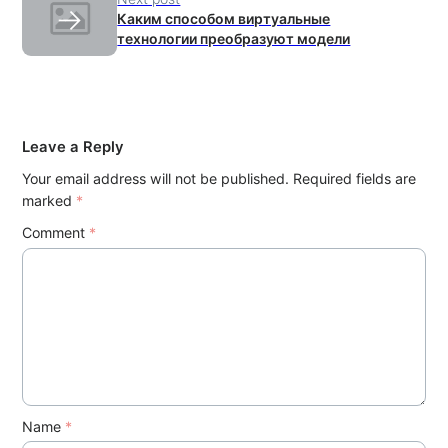
→
Каким способом виртуальные
технологии преобразуют модели
Leave a Reply
Your email address will not be published.
Required fields are
marked
*
Comment
*
Name
*