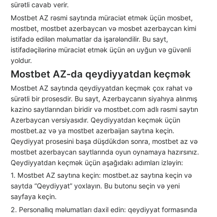
sürətli cavab verir.
Mostbet AZ rəsmi saytında müraciət etmək üçün mosbet,
mostbet, mostbet azerbaycan və mosbet azerbaycan kimi
istifadə edilən məlumatlar da işarələndilir. Bu sayt,
istifadəçilərinə müraciət etmək üçün ən uyğun və güvənli
yoldur.
Mostbet AZ-da qeydiyyatdan keçmək
Mostbet AZ saytında qeydiyyatdan keçmək çox rahat və
sürətli bir prosesdir. Bu sayt, Azerbaycanın siyahıya alınmış
kazino saytlarından biridir və mostbet.com adlı rəsmi saytın
Azerbaycan versiyasıdır. Qeydiyyatdan keçmək üçün
mostbet.az və ya mostbet azerbaijan saytına keçin.
Qeydiyyat prosesini başa düşdükdən sonra, mostbet az və
mostbet azerbaycan saytlarında oyun oynamaya hazırsınız.
Qeydiyyatdan keçmək üçün aşağıdakı adımları izləyin:
1. Mostbet AZ saytına keçin: mostbet.az saytına keçin və
saytda “Qeydiyyat” yoxlayın. Bu butonu seçin və yeni
sayfaya keçin.
2. Personallıq məlumatları daxil edin: qeydiyyat formasında