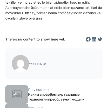
təkliflər və müraciət edilə bilən xidmətlər təqdim edilir.
Azerbaycanlılar üçün müraciət edilə bilən qazancı təklifləri də
mövcuddur. https://primacinema.com/ saytından qazancı və
oyunları izləyə bilərsiniz.
Facebo
Linked
Twit
There’s no content to show here yet.
WRITTEN BY
Previous post
←
Каким способом виртуальные
технологии преобразуют модели
Next post