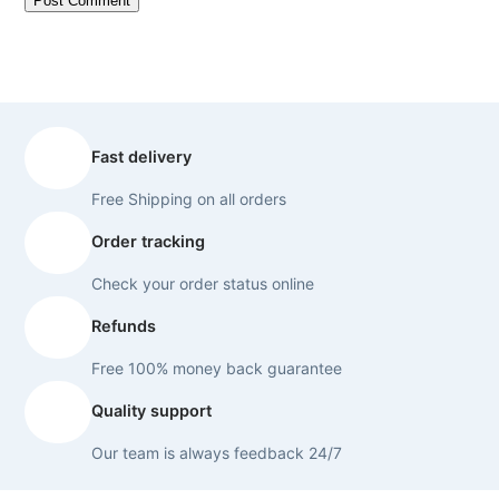
Fast delivery
Free Shipping on all orders
Order tracking
Check your order status online
Refunds
Free 100% money back guarantee
Quality support
Our team is always feedback 24/7