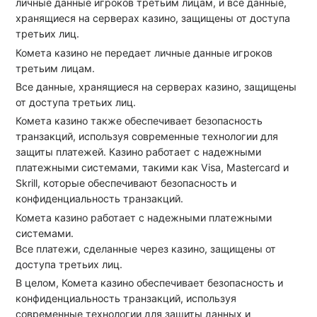
личные данные игроков третьим лицам, и все данные,
хранящиеся на серверах казино, защищены от доступа
третьих лиц.
Комета казино не передает личные данные игроков
третьим лицам.
Все данные, хранящиеся на серверах казино, защищены
от доступа третьих лиц.
Комета казино также обеспечивает безопасность
транзакций, используя современные технологии для
защиты платежей. Казино работает с надежными
платежными системами, такими как Visa, Mastercard и
Skrill, которые обеспечивают безопасность и
конфиденциальность транзакций.
Комета казино работает с надежными платежными
системами.
Все платежи, сделанные через казино, защищены от
доступа третьих лиц.
В целом, Комета казино обеспечивает безопасность и
конфиденциальность транзакций, используя
современные технологии для защиты данных и