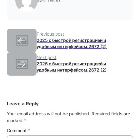
WRITTEN BY
Previous post
←
2025 с быстрой регистрацией и
удобным интерфейсом.2672 (2)
Next post
→
2025 с быстрой регистрацией и
удобным интерфейсом.2672 (2)
Leave a Reply
Your email address will not be published.
Required fields are
marked
*
Comment
*