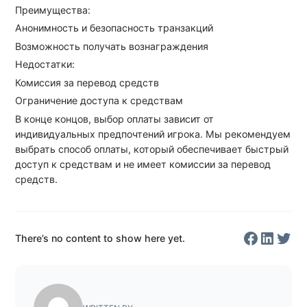
Преимущества:
Анонимность и безопасность транзакций
Возможность получать вознаграждения
Недостатки:
Комиссия за перевод средств
Ограничение доступа к средствам
В конце концов, выбор оплаты зависит от
индивидуальных предпочтений игрока. Мы рекомендуем
выбрать способ оплаты, который обеспечивает быстрый
доступ к средствам и не имеет комиссии за перевод
средств.
Facebo
Linked
Twit
There’s no content to show here yet.