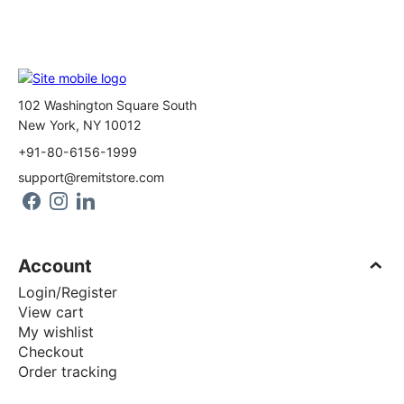
102 Washington Square South
New York, NY 10012
+91-80-6156-1999
support@remitstore.com
Account
Login/Register
View cart
My wishlist
Checkout
Order tracking