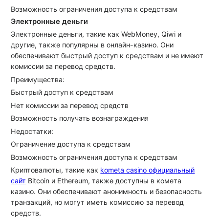
Возможность ограничения доступа к средствам
Электронные деньги
Электронные деньги, такие как WebMoney, Qiwi и
другие, также популярны в онлайн-казино. Они
обеспечивают быстрый доступ к средствам и не имеют
комиссии за перевод средств.
Преимущества:
Быстрый доступ к средствам
Нет комиссии за перевод средств
Возможность получать вознаграждения
Недостатки:
Ограничение доступа к средствам
Возможность ограничения доступа к средствам
Криптовалюты, такие как
kometa casino официальный
сайт
Bitcoin и Ethereum, также доступны в комета
казино. Они обеспечивают анонимность и безопасность
транзакций, но могут иметь комиссию за перевод
средств.