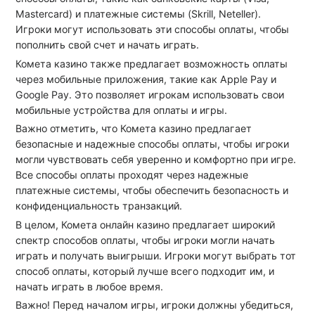
Mastercard) и платежные системы (Skrill, Neteller).
Игроки могут использовать эти способы оплаты, чтобы
пополнить свой счет и начать играть.
Комета казино также предлагает возможность оплаты
через мобильные приложения, такие как Apple Pay и
Google Pay. Это позволяет игрокам использовать свои
мобильные устройства для оплаты и игры.
Важно отметить, что Комета казино предлагает
безопасные и надежные способы оплаты, чтобы игроки
могли чувствовать себя уверенно и комфортно при игре.
Все способы оплаты проходят через надежные
платежные системы, чтобы обеспечить безопасность и
конфиденциальность транзакций.
В целом, Комета онлайн казино предлагает широкий
спектр способов оплаты, чтобы игроки могли начать
играть и получать выигрыши. Игроки могут выбрать тот
способ оплаты, который лучше всего подходит им, и
начать играть в любое время.
Важно! Перед началом игры, игроки должны убедиться,