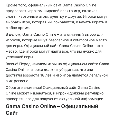
Кроме того, официальный сайт Gama Casino Online
предлагает игрокам широкий спектр игр, включая
слоты, карточные игры, рулетку и другие. Игроки могут
выбрать игру, которая им понравится, и начать играть в
любое время.
В целом, Gama Casino Online – это отличный выбор для
игроков, которые ищут безопасное и комфортное место
для игры. Официальный сайт Gama Casino Online – это
место, где игроки могут найти все, что им нужно для
успешной игры.
Важно! Перед началом игры на официальном сайте Gama
Casino Online, игроки должны убедиться, что они
достигли возраста 18 лет и что игра является легальной
в их регионе.
Обратите внимание! Официальный сайт Gama Casino
Online может изменяться, и игроки должны регулярно
проверять его для получения актуальной информации.
Gama Casino Online – Официальный
Сайт