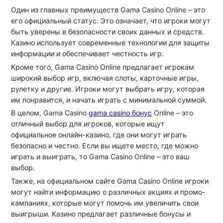
Один из главных преимуществ Gama Casino Online – это
его официальный статус. Это означает, что игроки могут
быть уверены в безопасности своих данных и средств.
Казино использует современные технологии для защиты
информации и обеспечивает честность игр.
Кроме того, Gama Casino Online предлагает игрокам
широкий выбор игр, включая слоты, карточные игры,
рулетку и другие. Игроки могут выбрать игру, которая
им понравится, и начать играть с минимальной суммой.
В целом, Gama Casino
gama casino бонус
Online – это
отличный выбор для игроков, которые ищут
официальное онлайн-казино, где они могут играть
безопасно и честно. Если вы ищете место, где можно
играть и выиграть, то Gama Casino Online – это ваш
выбор.
Также, на официальном сайте Gama Casino Online игроки
могут найти информацию о различных акциях и промо-
кампаниях, которые могут помочь им увеличить свои
выигрыши. Казино предлагает различные бонусы и