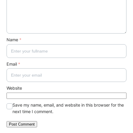
Name
*
Email
*
Website
Save my name, email, and website in this browser for the
next time I comment.