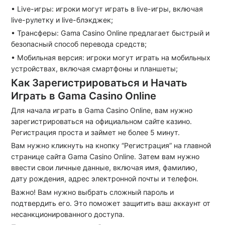
• Live-игры: игроки могут играть в live-игры, включая
live-рулетку и live-блэкджек;
• Трансферы: Gama Casino Online предлагает быстрый и
безопасный способ перевода средств;
• Мобильная версия: игроки могут играть на мобильных
устройствах, включая смартфоны и планшеты;
Как Зарегистрироваться и Начать
Играть в Gama Casino Online
Для начала играть в Gama Casino Online, вам нужно
зарегистрироваться на официальном сайте казино.
Регистрация проста и займет не более 5 минут.
Вам нужно кликнуть на кнопку “Регистрация” на главной
странице сайта Gama Casino Online. Затем вам нужно
ввести свои личные данные, включая имя, фамилию,
дату рождения, адрес электронной почты и телефон.
Важно! Вам нужно выбрать сложный пароль и
подтвердить его. Это поможет защитить ваш аккаунт от
несанкционированного доступа.