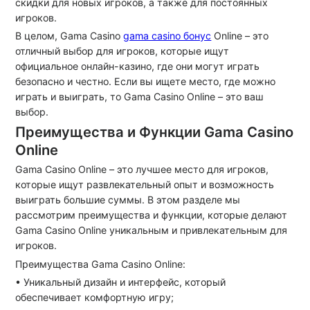
скидки для новых игроков, а также для постоянных
игроков.
В целом, Gama Casino
gama casino бонус
Online – это
отличный выбор для игроков, которые ищут
официальное онлайн-казино, где они могут играть
безопасно и честно. Если вы ищете место, где можно
играть и выиграть, то Gama Casino Online – это ваш
выбор.
Преимущества и Функции Gama Casino
Online
Gama Casino Online – это лучшее место для игроков,
которые ищут развлекательный опыт и возможность
выиграть большие суммы. В этом разделе мы
рассмотрим преимущества и функции, которые делают
Gama Casino Online уникальным и привлекательным для
игроков.
Преимущества Gama Casino Online:
• Уникальный дизайн и интерфейс, который
обеспечивает комфортную игру;