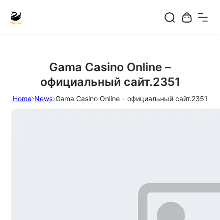
Skip
to
content
Gama Casino Online –
официальный сайт.2351
Home
News
Gama Casino Online – официальный сайт.2351