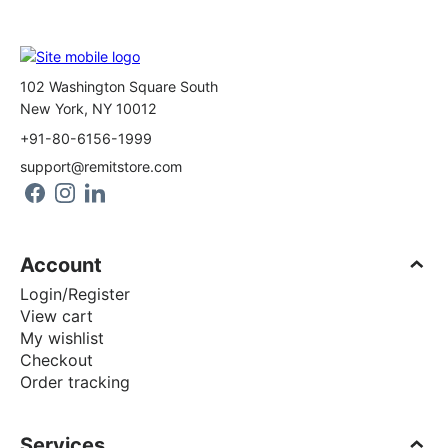
102 Washington Square South
New York, NY 10012
+91-80-6156-1999
support@remitstore.com
Account
Login/Register
View cart
My wishlist
Checkout
Order tracking
Services