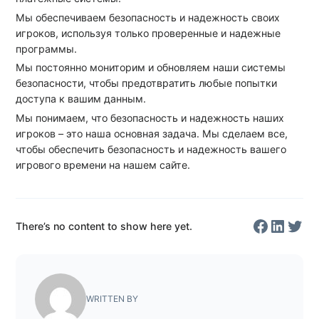
Мы обеспечиваем безопасность и надежность своих
игроков, используя только проверенные и надежные
программы.
Мы постоянно мониторим и обновляем наши системы
безопасности, чтобы предотвратить любые попытки
доступа к вашим данным.
Мы понимаем, что безопасность и надежность наших
игроков – это наша основная задача. Мы сделаем все,
чтобы обеспечить безопасность и надежность вашего
игрового времени на нашем сайте.
Facebo
Linked
Twit
There’s no content to show here yet.
WRITTEN BY