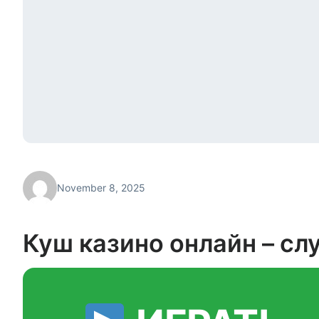
November 8, 2025
Куш казино онлайн – с