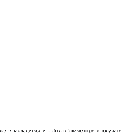
ожете насладиться игрой в любимые игры и получать