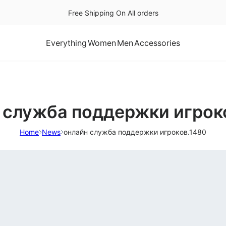
Free Shipping On All orders
Everything
Women
Men
Accessories
 служба поддержки игрок
Home
News
онлайн служба поддержки игроков.1480