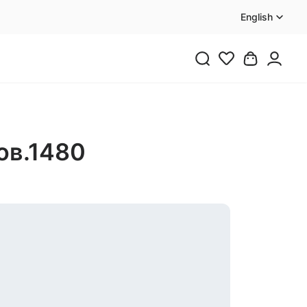
English
ов.1480