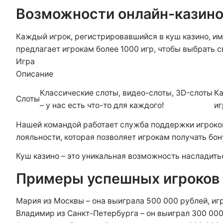
Возможности онлайн-казин
Каждый игрок, регистрировавшийся в куш казино, име
предлагает игрокам более 1000 игр, чтобы выбрать 
Игра
Описание
Классические слоты, видео-слоты, 3D-слоты
К
Слоты
– у нас есть что-то для каждого!
и
Нашей командой работает служба поддержки игроков
лояльности, которая позволяет игрокам получать бо
Куш казино – это уникальная возможность насладитьс
Примеры успешных игроков
Мария из Москвы – она выиграла 500 000 рублей, игра
Владимир из Санкт-Петербурга – он выиграл 300 000 