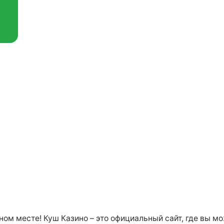
ном месте! Куш Казино – это официальный сайт, где вы м